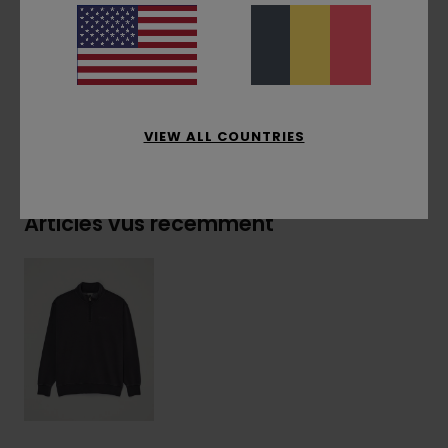
Composition
[Matière principale] 50% coton
recyclé, 30% coton, 20% polyester recyclé
VIEW ALL COUNTRIES
Livraison & Retours
Articles vus récemment