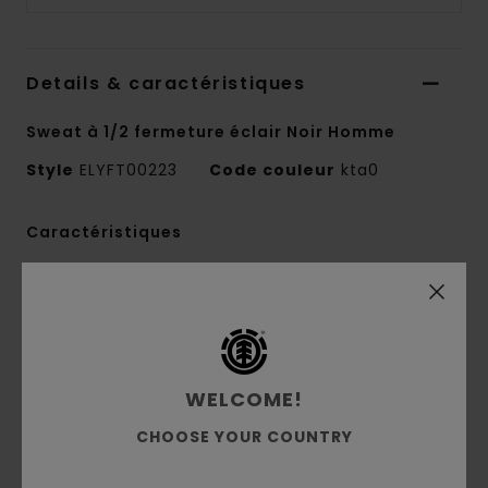
Details & caractéristiques
Sweat à 1/2 fermeture éclair Noir Homme
Style
ELYFT00223
Code couleur
kta0
Caractéristiques
Matière :
molleton brossé 50 % coton recyclé,
30 % coton, 20 % polyester recyclé [350 g/m2]
Coupe :
décontractée
Intérieur brossé
WELCOME!
Col zippé 1/4
Teinture pigmentaire
CHOOSE YOUR COUNTRY
Logo brodé sur la poitrine
Étiquette drapeau sur le côté