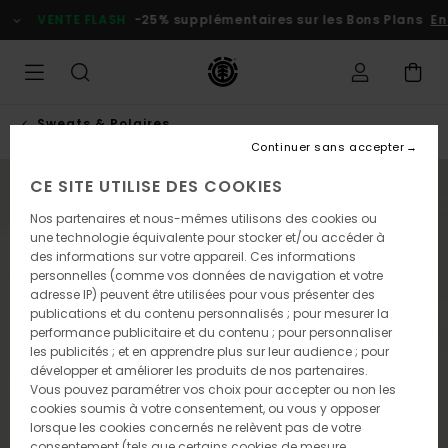
Passer
VENTE FLASH
-25% supplémentaires sur les Bons Plans
En p
à
l'information
sur
le
produit
Sweats & Polaires
Continuer sans accepter
CE SITE UTILISE DES COOKIES
NOUVEAUTÉ
Nos partenaires et nous-mêmes utilisons des cookies ou
une technologie équivalente pour stocker et/ou accéder à
des informations sur votre appareil. Ces informations
personnelles (comme vos données de navigation et votre
adresse IP) peuvent être utilisées pour vous présenter des
publications et du contenu personnalisés ; pour mesurer la
performance publicitaire et du contenu ; pour personnaliser
les publicités ; et en apprendre plus sur leur audience ; pour
développer et améliorer les produits de nos partenaires.
Vous pouvez paramétrer vos choix pour accepter ou non les
cookies soumis à votre consentement, ou vous y opposer
lorsque les cookies concernés ne relèvent pas de votre
consentement (tels que certains cookies de mesure