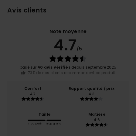
Avis clients
Note moyenne
4.7
/5
basé sur
40 avis vérifiés
depuis septembre 2025
73% de nos clients recommandent ce produit
Confort
Rapport qualité / prix
4.7
4.3
Taille
Matière
4.6
Trop petit
Trop grand