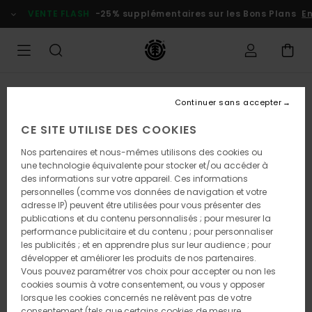
Passer
VENTE FLASH
-25% supplémentaires sur les Bons Plans
En
à
l'information
sur
le
produit
Continuer sans accepter
CE SITE UTILISE DES COOKIES
Nos partenaires et nous-mêmes utilisons des cookies ou
une technologie équivalente pour stocker et/ou accéder à
des informations sur votre appareil. Ces informations
personnelles (comme vos données de navigation et votre
adresse IP) peuvent être utilisées pour vous présenter des
publications et du contenu personnalisés ; pour mesurer la
performance publicitaire et du contenu ; pour personnaliser
les publicités ; et en apprendre plus sur leur audience ; pour
développer et améliorer les produits de nos partenaires.
Vous pouvez paramétrer vos choix pour accepter ou non les
cookies soumis à votre consentement, ou vous y opposer
lorsque les cookies concernés ne relèvent pas de votre
consentement (tels que certains cookies de mesure