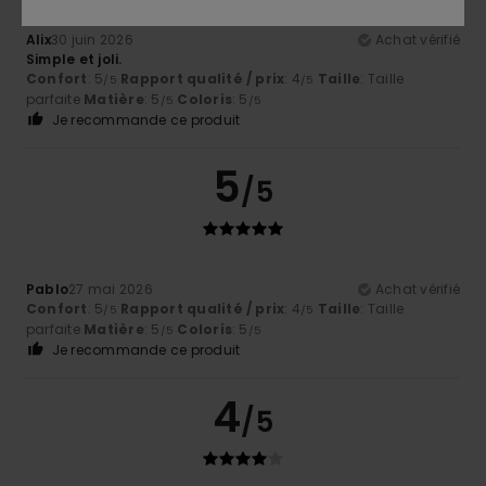
Alix
30 juin 2026
Achat vérifié
Simple et joli.
Confort
: 5
Rapport qualité / prix
: 4
Taille
: Taille
/5
/5
parfaite
Matière
: 5
Coloris
: 5
/5
/5
Je recommande ce produit
5
/5
Pablo
27 mai 2026
Achat vérifié
Confort
: 5
Rapport qualité / prix
: 4
Taille
: Taille
/5
/5
parfaite
Matière
: 5
Coloris
: 5
/5
/5
Je recommande ce produit
4
/5