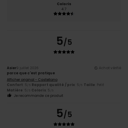
Coloris
4.7
5
/5
Asier
9 juillet 2026
Achat vérifié
parce que c'est pratique
Afficher original - Castellano
Confort
: 5
Rapport qualité / prix
: 5
Taille
: Petit
/5
/5
Matière
: 5
Coloris
: 5
/5
/5
Je recommande ce produit
5
/5