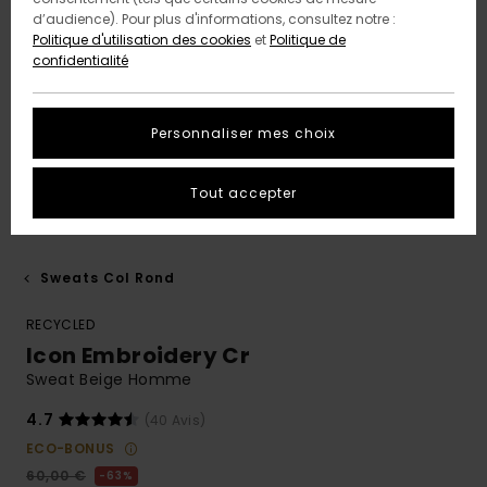
d’audience). Pour plus d'informations, consultez notre :
Politique d'utilisation des cookies
et
Politique de
confidentialité
Personnaliser mes choix
Tout accepter
Sweats Col Rond
RECYCLED
Icon Embroidery Cr
Sweat Beige Homme
4.7
(40 Avis)
ECO-BONUS
60,00 €
63%