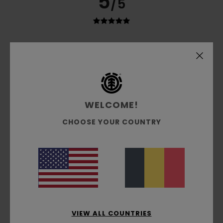
5
/5
Marie
3 juillet 2026
Achat vérifié
Qualité
Confort
: 5
Rapport qualité / prix
: 5
Taille
: Taille
/5
/5
parfaite
Matière
: 5
Coloris
: 5
/5
/5
Je recommande ce produit
WELCOME!
3
/5
CHOOSE YOUR COUNTRY
Stephane
2 juillet 2026
Achat vérifié
Manque un bas élastique / resserant
Confort
: 4
Rapport qualité / prix
: 4
Taille
: Grand
/5
/5
Matière
: 5
Coloris
: 5
/5
/5
4
VIEW ALL COUNTRIES