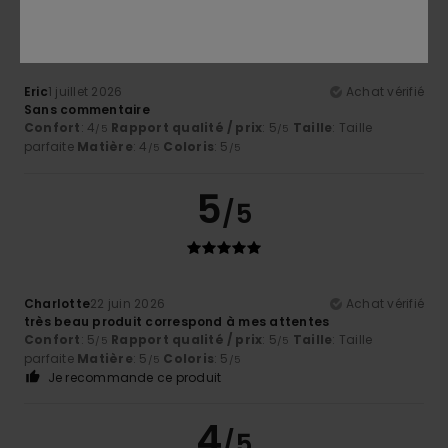
/5
Eric
1 juillet 2026
Achat vérifié
Sans commentaire
Confort
: 4
Rapport qualité / prix
: 5
Taille
: Taille
/5
/5
parfaite
Matière
: 4
Coloris
: 5
/5
/5
5
/5
Charlotte
22 juin 2026
Achat vérifié
très beau produit correspond à mes attentes
Confort
: 5
Rapport qualité / prix
: 5
Taille
: Taille
/5
/5
parfaite
Matière
: 5
Coloris
: 5
/5
/5
Je recommande ce produit
4
/5