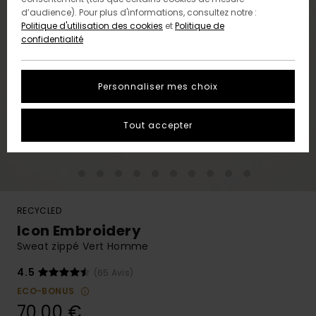
d’audience). Pour plus d'informations, consultez notre :
Politique d'utilisation des cookies
et
Politique de
confidentialité
Personnaliser mes choix
Tout accepter
RECYCLED
Icon Embroidery
Sweat zippé Vert Homme
4.5
(65 Avis)
ECO-BONUS
70,00 €