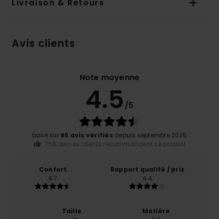
Livraison & Retours
Avis clients
Note moyenne
4.5
/5
basé sur
65 avis vérifiés
depuis septembre 2025
75% de nos clients recommandent ce produit
Confort
Rapport qualité / prix
4.7
4.4
Taille
Matière