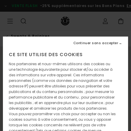
Passer
VENTE FLASH
-25% supplémentaires sur les Bons Plans
En
à
l'information
sur
le
produit
Sweats & Polaires
Continuer sans accepter
CE SITE UTILISE DES COOKIES
NOUVEAUTÉ
Nos partenaires et nous-mêmes utilisons des cookies ou
une technologie équivalente pour stocker et/ou accéder à
des informations sur votre appareil. Ces informations
personnelles (comme vos données de navigation et votre
adresse IP) peuvent être utilisées pour vous présenter des
publications et du contenu personnalisés ; pour mesurer la
performance publicitaire et du contenu ; pour personnaliser
les publicités ; et en apprendre plus sur leur audience ; pour
développer et améliorer les produits de nos partenaires.
Vous pouvez paramétrer vos choix pour accepter ou non les
cookies soumis à votre consentement, ou vous y opposer
lorsque les cookies concernés ne relèvent pas de votre
consentement (tels que certains cookies de mesure