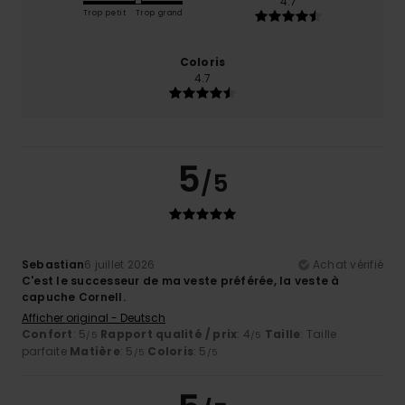
4.7
Trop petit
Trop grand
Coloris
4.7
5
/5
Sebastian
6 juillet 2026
Achat vérifié
C'est le successeur de ma veste préférée, la veste à
capuche Cornell.
Afficher original - Deutsch
Confort
: 5
Rapport qualité / prix
: 4
Taille
: Taille
/5
/5
parfaite
Matière
: 5
Coloris
: 5
/5
/5