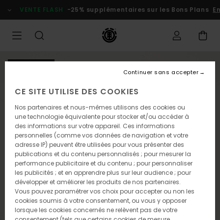
Passer
VENTE FLASH
-25% supplémentaires sur les Bons Plans
En p
à
l'information
sur
le
produit
NOUVEAUTÉ
Continuer sans accepter
CE SITE UTILISE DES COOKIES
Nos partenaires et nous-mêmes utilisons des cookies ou
une technologie équivalente pour stocker et/ou accéder à
des informations sur votre appareil. Ces informations
personnelles (comme vos données de navigation et votre
adresse IP) peuvent être utilisées pour vous présenter des
publications et du contenu personnalisés ; pour mesurer la
performance publicitaire et du contenu ; pour personnaliser
les publicités ; et en apprendre plus sur leur audience ; pour
développer et améliorer les produits de nos partenaires.
Vous pouvez paramétrer vos choix pour accepter ou non les
cookies soumis à votre consentement, ou vous y opposer
lorsque les cookies concernés ne relèvent pas de votre
consentement (tels que certains cookies de mesure