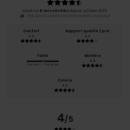
basé sur
8 avis vérifiés
depuis octobre 2025
75% de nos clients recommandent ce produit
Confort
Rapport qualité / prix
4.6
4.4
Taille
Matière
4.6
Trop petit
Trop grand
Coloris
4.5
4
/5