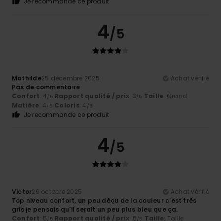
Je recommande ce produit
4
/5
Mathilde
25 décembre 2025
Achat vérifié
Pas de commentaire
Confort
: 4
Rapport qualité / prix
: 3
Taille
: Grand
/5
/5
Matière
: 4
Coloris
: 4
/5
/5
Je recommande ce produit
4
/5
Victor
26 octobre 2025
Achat vérifié
Top niveau confort, un peu déçu de la couleur c'est très
gris je pensais qu'il serait un peu plus bleu que ça.
Confort
: 5
Rapport qualité / prix
: 5
Taille
: Taille
/5
/5