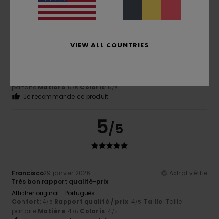
5
/5
VIEW ALL COUNTRIES
Client anonyme vérifié
15 février 2026
Achat vérifié
La coupe, le confort
Confort
: 5
Rapport qualité / prix
: 5
Taille
: Taille
/5
/5
parfaite
Matière
: 5
Coloris
: 5
/5
/5
Je recommande ce produit
5
/5
Francisco
29 janvier 2026
Achat vérifié
Très bon rapport qualité-prix
Afficher original - Português
Confort
: 4
Rapport qualité / prix
: 4
Taille
: Taille
/5
/5
parfaite
Matière
: 4
Coloris
: 4
/5
/5