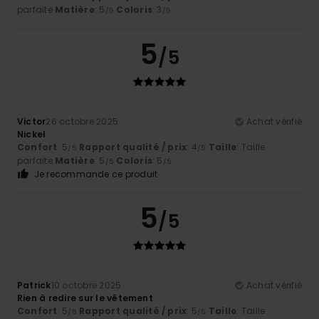
parfaite
Matière
: 5
Coloris
: 3
/5
/5
5
/5
Victor
26 octobre 2025
Achat vérifié
Nickel
Confort
: 5
Rapport qualité / prix
: 4
Taille
: Taille
/5
/5
parfaite
Matière
: 5
Coloris
: 5
/5
/5
Je recommande ce produit
5
/5
Patrick
10 octobre 2025
Achat vérifié
Rien à redire sur le vêtement
Confort
: 5
Rapport qualité / prix
: 5
Taille
: Taille
/5
/5