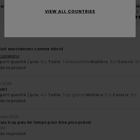
port qualité / prix
Taille
Matiè
VIEW ALL COUNTRIES
4.5
5.0
Trop petit
Trop grand
était exactement comme décrit
 Castellano
ort qualité / prix
: 5
Taille
: Taille parfaite
Matière
: 5
Coloris
: 5
/5
/5
/
e ce produit
e 2025
oint
ort qualité / prix
: 4
Taille
: Trop grand
Matière
: 5
Coloris
: 5
/5
/5
/5
e ce produit
mbre 2025
puis trop peu de temps pour être plus précis
aite
e ce produit