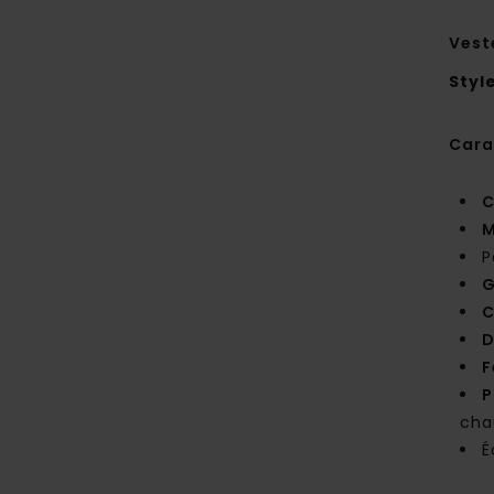
Vest
Styl
Cara
C
M
P
G
C
D
F
P
cha
É