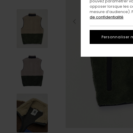
pouvez paramétrer vos
opposer lorsque les c
mesure d’audience). Po
de confidentialité
Personnaliser 