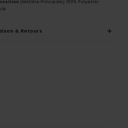
osition
[Matière Principale] 100% Polyester
clé
aison & Retours