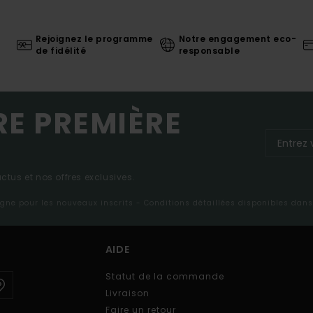
Rejoignez le programme
Notre engagement eco-
de fidélité
responsable
RE PREMIÈRE
tus et nos offres exclusives.
ligne pour les nouveaux inscrits - Conditions détaillées disponibles dan
AIDE
Statut de la commande
Livraison
Faire un retour