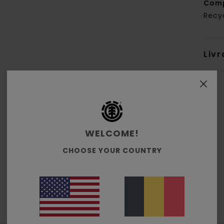
Comp
Recy
Livr
WELCOME!
Note moyenne
4.7
CHOOSE YOUR COUNTRY
/5
basé sur
3 avis vérifiés
depuis décembre 2025
100% de nos clients recommandent ce produit