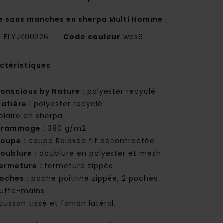
e sans manches en sherpa Multi Homme
e
ELYJK00226
Code couleur
wbs6
ctéristiques
onscious by Nature :
polyester recyclé
atière :
polyester recyclé
olaire en sherpa
rammage :
380 g/m2
oupe :
coupe Relaxed fit décontractée
oublure :
doublure en polyester et mesh
ermeture :
fermeture zippée
oches :
poche poitrine zippée, 2 poches
uffe-mains
cusson tissé et fanion latéral.