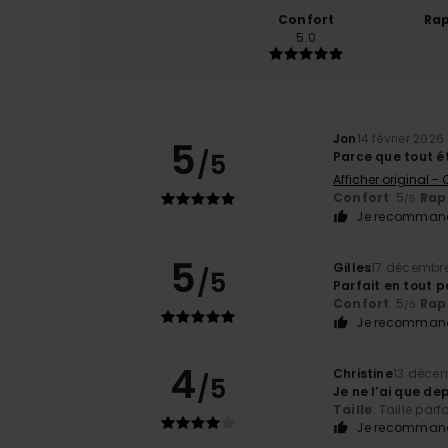
Confort
Rap
5.0
Jon
14 février 2026
5
/5
Parce que tout 
Afficher original -
Confort
: 5
Rapp
/5
Je recommand
5
Gilles
17 décembr
/5
Parfait en tout p
Confort
: 5
Rapp
/5
Je recommand
4
Christine
13 déce
/5
Je ne l’ai que de
Taille
: Taille parf
Je recommand