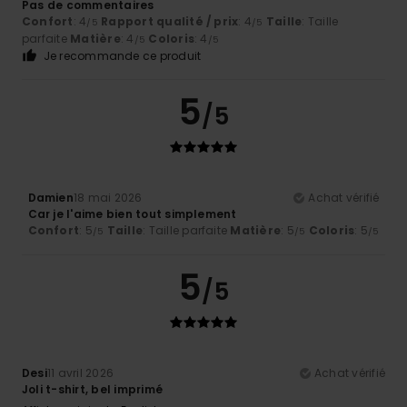
Pas de commentaires
Confort
: 4
Rapport qualité / prix
: 4
Taille
: Taille
/5
/5
parfaite
Matière
: 4
Coloris
: 4
/5
/5
Je recommande ce produit
5
/5
Damien
18 mai 2026
Achat vérifié
Car je l'aime bien tout simplement
Confort
: 5
Taille
: Taille parfaite
Matière
: 5
Coloris
: 5
/5
/5
/5
5
/5
Desi
11 avril 2026
Achat vérifié
Joli t-shirt, bel imprimé