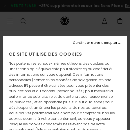
Passer
VENTE FLASH
-25% supplémentaires sur les Bons Plans
En p
à
l'information
sur
le
produit
Continuer sans accepter
CE SITE UTILISE DES COOKIES
Nos partenaires et nous-mêmes utilisons des cookies ou
une technologie équivalente pour stocker et/ou accéder à
des informations sur votre appareil. Ces informations
personnelles (comme vos données de navigation et votre
adresse IP) peuvent être utilisées pour vous présenter des
publications et du contenu personnalisés ; pour mesurer la
performance publicitaire et du contenu ; pour personnaliser
les publicités ; et en apprendre plus sur leur audience ; pour
développer et améliorer les produits de nos partenaires.
Vous pouvez paramétrer vos choix pour accepter ou non les
cookies soumis à votre consentement, ou vous y opposer
lorsque les cookies concernés ne relèvent pas de votre
consentement (tels que certains cookies de mesure