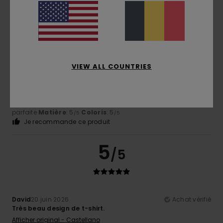
5
/5
VIEW ALL COUNTRIES
Jesus
3 juillet 2026
Achat vérifié
J'ai bien aimé
Afficher original - Castellano
Confort
: 5
Rapport qualité / prix
: 5
Taille
: Taille
/5
/5
parfaite
Matière
: 5
Coloris
: 5
/5
/5
Je recommande ce produit
5
/5
David
20 juin 2026
Achat vérifié
Très beau design de t-shirt.
Afficher original - Castellano