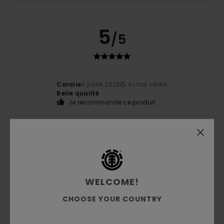
5
/5
Coralie
9 juillet 2026
Achat vérifié
Belle qualité
Je recommande ce produit
4
/5
WELCOME!
Victor
8 juillet 2026
Achat vérifié
Tissu de bonne qualité
CHOOSE YOUR COUNTRY
Afficher original - Castellano
Confort
: 5
Rapport qualité / prix
: 4
Taille
: Taille
/5
/5
parfaite
Matière
: 5
Coloris
: 5
/5
/5