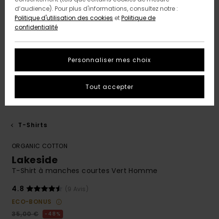
d’audience). Pour plus d'informations, consultez notre :
Politique d'utilisation des cookies
et
Politique de
confidentialité
Personnaliser mes choix
Tout accepter
T-Shirts
ORGANIC COTTON
Lakeside
T-Shirt à manches courtes Vert Homme
4.8
(9 Avis)
ECO-BONUS
35,00 €
48%