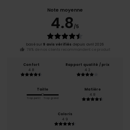
Note moyenne
4.8
/5
basé sur
9 avis vérifiés
depuis avril 2026
78% de nos clients recommandent ce produit
Confort
Rapport qualité / prix
4.8
4.2
Taille
Matière
4.8
Trop petit
Trop grand
Coloris
4.9