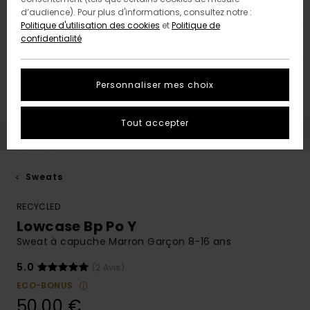
d’audience). Pour plus d'informations, consultez notre :
Politique d'utilisation des cookies
et
Politique de
confidentialité
Personnaliser mes choix
Tout accepter
Sweats
RECYCLED
Lowcase Bp Po Y
Sweat à capuche Marron Garçon 8-16 ans
5.0
(2 Avis)
ECO-BONUS
50,00 €