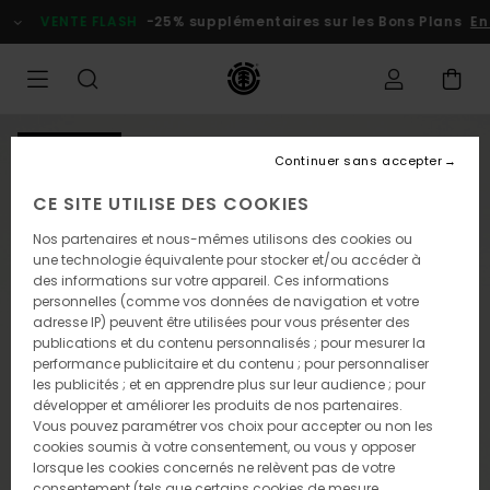
Passer
VENTE FLASH
-25% supplémentaires sur les Bons Plans
En p
à
l'information
sur
le
produit
NOUVEAUTÉ
Continuer sans accepter
CE SITE UTILISE DES COOKIES
Nos partenaires et nous-mêmes utilisons des cookies ou
une technologie équivalente pour stocker et/ou accéder à
des informations sur votre appareil. Ces informations
personnelles (comme vos données de navigation et votre
adresse IP) peuvent être utilisées pour vous présenter des
publications et du contenu personnalisés ; pour mesurer la
performance publicitaire et du contenu ; pour personnaliser
les publicités ; et en apprendre plus sur leur audience ; pour
développer et améliorer les produits de nos partenaires.
Vous pouvez paramétrer vos choix pour accepter ou non les
cookies soumis à votre consentement, ou vous y opposer
lorsque les cookies concernés ne relèvent pas de votre
consentement (tels que certains cookies de mesure