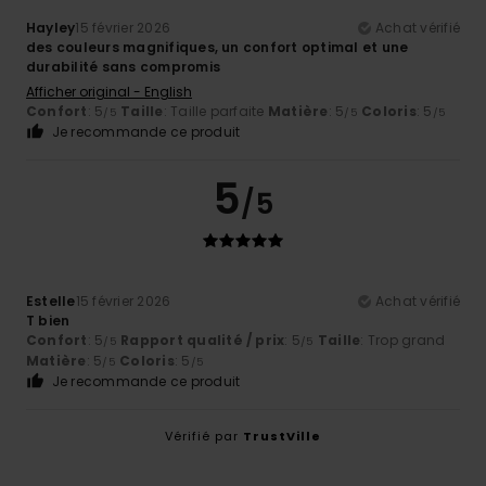
Hayley
15 février 2026
Achat vérifié
des couleurs magnifiques, un confort optimal et une
durabilité sans compromis
Afficher original - English
Confort
: 5
Taille
: Taille parfaite
Matière
: 5
Coloris
: 5
/5
/5
/5
Je recommande ce produit
5
/5
Estelle
15 février 2026
Achat vérifié
T bien
Confort
: 5
Rapport qualité / prix
: 5
Taille
: Trop grand
/5
/5
Matière
: 5
Coloris
: 5
/5
/5
Je recommande ce produit
Vérifié par
TrustVille