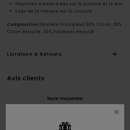
Imprimés à base d'eau sur la poitrine et le dos
Logo de la marque sur la couture
Composition
[Matière Principale] 55% Coton, 25%
Coton Recyclé, 20% Polyester Recyclé
Livraison & Retours
Avis clients
Note moyenne
5.0
/5