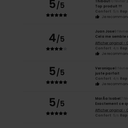
5
Thibaut
10 février
/5
Top produit !!!
Confort
: 5
Rapp
/5
Je recommand
Juan Jose
9 févrie
4
/5
Cela me semble 
Afficher original -
Confort
: 4
Rapp
/5
Je recommand
5
Veronique
8 févri
/5
juste parfait
Confort
: 4
Rapp
/5
Je recommand
5
MarÃ­a Isabel
7 fé
/5
Exactement ce qu
Afficher original -
Confort
: 5
Rapp
/5