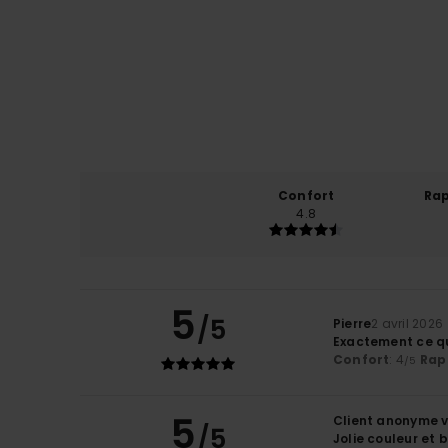
Confort
Rap
4.8
5
/5
Pierre
2 avril 2026
Exactement ce qu
Confort
: 4
Rapp
/5
5
Client anonyme v
/5
Jolie couleur et 