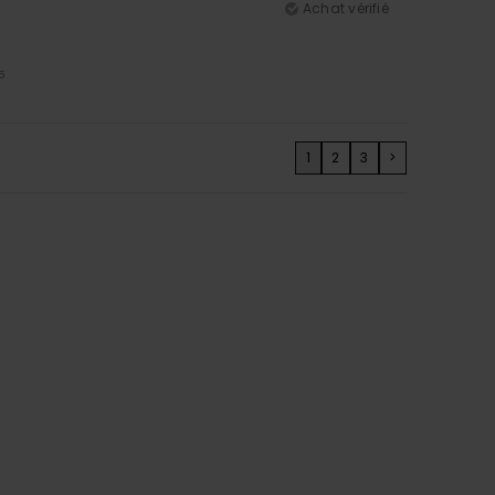
Achat vérifié
5
1
2
3
>