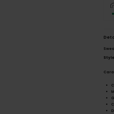
Deta
Swea
Styl
Cara
C
M
G
C
D