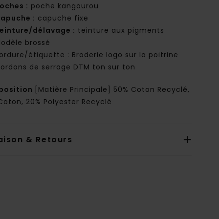
oches :
poche kangourou
apuche :
capuche fixe
einture/délavage :
teinture aux pigments
odèle brossé
ordure/étiquette : Broderie logo sur la poitrine
ordons de serrage DTM ton sur ton
osition
[Matière Principale] 50% Coton Recyclé,
Coton, 20% Polyester Recyclé
aison & Retours