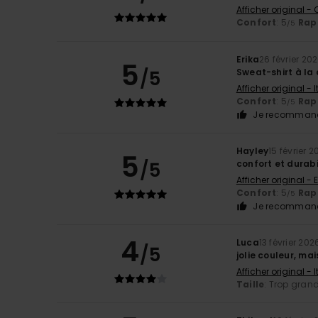
Afficher original -
Confort
: 5
Rapp
/5
Erika
26 février 20
5
/5
Sweat-shirt à la 
Afficher original - 
Confort
: 5
Rapp
/5
Je recommand
Hayley
15 février 
5
/5
confort et durabi
Afficher original - 
Confort
: 5
Rapp
/5
Je recommand
4
Luca
13 février 202
/5
jolie couleur, m
Afficher original - 
Taille
: Trop gran