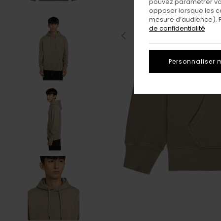
pouvez paramétrer vos
opposer lorsque les c
mesure d’audience). Po
de confidentialité
Personnaliser 