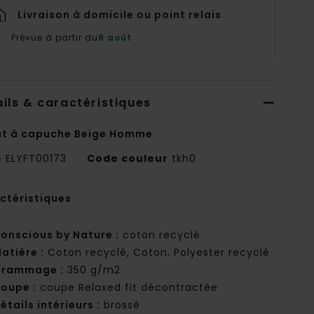
Livraison à domicile ou point relais
Prévue à partir du
8 août
ils & caractéristiques
t à capuche Beige Homme
e
ELYFT00173
Code couleur
tkh0
ctéristiques
onscious by Nature :
coton recyclé
atière :
Coton recyclé, Coton, Polyester recyclé
rammage :
350 g/m2
oupe :
coupe Relaxed fit décontractée
étails intérieurs :
brossé