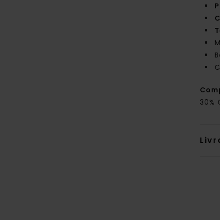
P
C
T
M
B
C
Comp
30% 
Livr