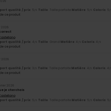
 2026
ort qualité / prix
: 5
Taille
: Taille parfaite
Matière
: 5
Coloris
: 5
/5
/5
/
e ce produit
r 2026
correct
 Castellano
ort qualité / prix
: 4
Taille
: Grand
Matière
: 4
Coloris
: 4
/5
/5
/5
e ce produit
er 2026
ort qualité / prix
: 3
Taille
: Taille parfaite
Matière
: 4
Coloris
: 4
/5
/5
/
e ce produit
vrier 2026
e je cherchais
 Castellano
ort qualité / prix
: 5
Taille
: Taille parfaite
Matière
: 5
Coloris
: 5
/5
/5
/