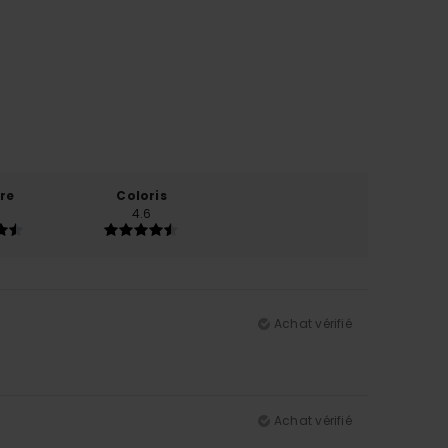
re
Coloris
4.6
Achat vérifié
Achat vérifié