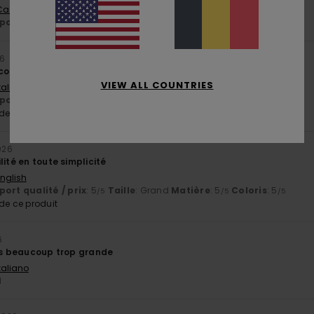
 Castellano
ort qualité / prix
: 5
Taille
: Trop grand
Matière
: 5
/5
/5
26
coupe confortable, en tissu de bonne qualité.
VIEW ALL COUNTRIES
Italiano
ort qualité / prix
: 5
Taille
: Grand
Matière
: 5
Coloris
: 4
/5
/5
/5
e ce produit
2026
lité en toute simplicité
English
ort qualité / prix
: 5
Taille
: Grand
Matière
: 5
Coloris
: 5
/5
/5
/5
e ce produit
6
ais beaucoup trop grande
Italiano
d