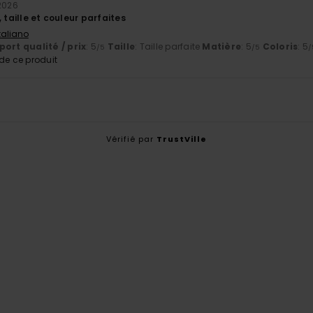
 2026
, taille et couleur parfaites
Italiano
ort qualité / prix
: 5
Taille
: Taille parfaite
Matière
: 5
Coloris
: 5
/5
/5
/
e ce produit
Vérifié par
TrustVille