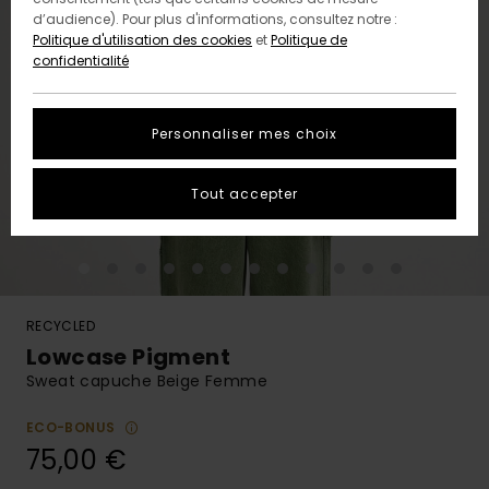
d’audience). Pour plus d'informations, consultez notre :
Politique d'utilisation des cookies
et
Politique de
confidentialité
Personnaliser mes choix
Tout accepter
RECYCLED
Lowcase Pigment
Sweat capuche Beige Femme
ECO-BONUS
75,00 €