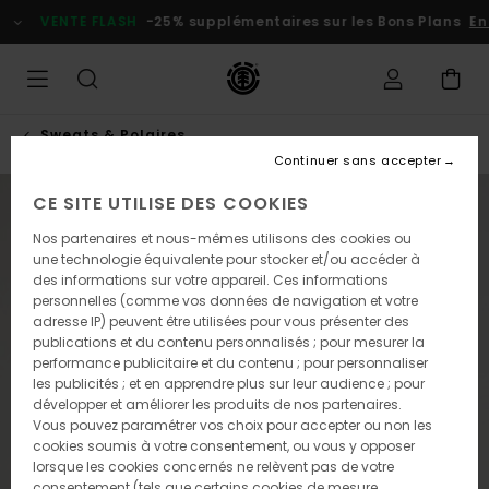
Passer
VENTE FLASH
-25% supplémentaires sur les Bons Plans
En
à
l'information
sur
le
produit
Sweats & Polaires
Continuer sans accepter
CE SITE UTILISE DES COOKIES
NOUVEAUTÉ
Nos partenaires et nous-mêmes utilisons des cookies ou
une technologie équivalente pour stocker et/ou accéder à
des informations sur votre appareil. Ces informations
personnelles (comme vos données de navigation et votre
adresse IP) peuvent être utilisées pour vous présenter des
publications et du contenu personnalisés ; pour mesurer la
performance publicitaire et du contenu ; pour personnaliser
les publicités ; et en apprendre plus sur leur audience ; pour
développer et améliorer les produits de nos partenaires.
Vous pouvez paramétrer vos choix pour accepter ou non les
cookies soumis à votre consentement, ou vous y opposer
lorsque les cookies concernés ne relèvent pas de votre
consentement (tels que certains cookies de mesure