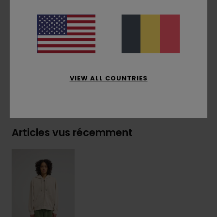
Cordon de serrage en coton ton sur ton
Étiquette drapeau sur le côté
Composition
[Matière principale] 50% coton
recyclé, 30% coton, 20% polyester recyclé
VIEW ALL COUNTRIES
Livraison & Retours
Articles vus récemment