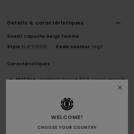
Details & caractéristiques
Sweat capuche Beige Femme
Style
ELJFT00135
Code couleur
teg0
Caractéristiques
Matière :
molleton brossé 50 % coton recyclé,
30 % coton, 20 % polyester recyclé [350 g/m2]
Coupe :
décontractée
Intérieur brossé
Poche kangourou
WELCOME!
Capuche fixe
Teinture pigmentaire
CHOOSE YOUR COUNTRY
Broderie logo corporate sur la poitrine