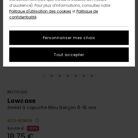
d’audience). Pour plus d'informations, consultez notre :
Politique d'utilisation des cookies
et
Politique de
confidentialité
Personnaliser mes choix
Tout accepter
RECYCLED
Lowcase
Sweat à capuche Bleu Garçon 8-16 ans
ECO-BONUS
50,00 €
63%
18,75 €