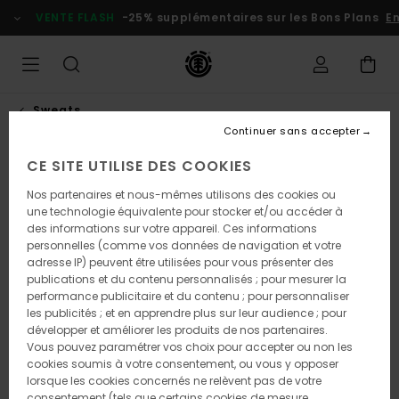
Passer
VENTE FLASH
-25% supplémentaires sur les Bons Plans
En 
à
l'information
sur
le
produit
Sweats
Continuer sans accepter
CE SITE UTILISE DES COOKIES
Nos partenaires et nous-mêmes utilisons des cookies ou
une technologie équivalente pour stocker et/ou accéder à
des informations sur votre appareil. Ces informations
personnelles (comme vos données de navigation et votre
adresse IP) peuvent être utilisées pour vous présenter des
publications et du contenu personnalisés ; pour mesurer la
performance publicitaire et du contenu ; pour personnaliser
les publicités ; et en apprendre plus sur leur audience ; pour
développer et améliorer les produits de nos partenaires.
Vous pouvez paramétrer vos choix pour accepter ou non les
cookies soumis à votre consentement, ou vous y opposer
lorsque les cookies concernés ne relèvent pas de votre
consentement (tels que certains cookies de mesure