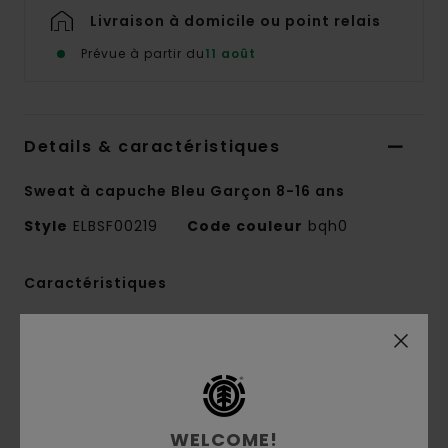
Livraison à domicile ou point relais
Prévue à partir du
11 août
Details & caractéristiques
Sweat à capuche Bleu Garçon 8-16 ans
Style
ELBSF00219
Code couleur
bqh0
Caractéristiques
Conscious by Nature :
coton recyclé
Matière recyclée :
coton et coton recyclé
Matière :
Molleton [320 g/m2]
Coupe :
coupe regular, classique et
confortable
WELCOME!