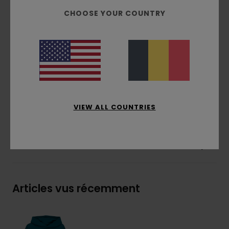
Brossé à l'intérieur
CHOOSE YOUR COUNTRY
Poches :
poche kangourou
Capuche :
Capuche doublée en jersey de
coton
Impression à base d’eau
Imprimé :
Impression recto et verso
Composition
[Matière principale] 70% coton, 30%
coton recyclé
VIEW ALL COUNTRIES
Livraison & Retours
Articles vus récemment