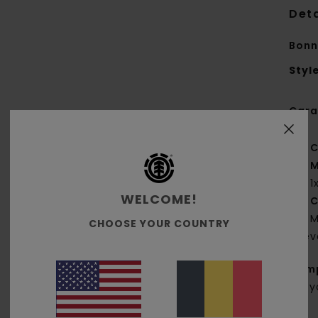
Deta
Bonn
Styl
Cara
C
M
1
WELCOME!
C
M
CHOOSE YOUR COUNTRY
deva
Comp
Recy