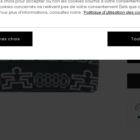
 choix pour accepter ou non les cookies soumis à votre consenteme
Coul
ookies concernés ne relèvent pas de votre consentement (tels que c
ur plus d'informations, consultez notre :
Politique d'utilisation des c
mes choix
Tou