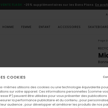
VENTE FLASH
-25% supplémentaires sur les Bons Plans
En prof
A
HOMME
FEMME
ENFANT
ACCESSOIRES
SKATEBOAR
Page D
RECYC
Mi
Bonne
ECO-
 DES COOKIES
Con
25,00
9,3
us-mêmes utilisons des cookies ou une technologie équivalente pour
tions sur votre appareil. Ces informations personnelles (comme v
BONS 
resse IP) peuvent être utilisées pour vous présenter des publications
VENTE
esurer la performance publicitaire et du contenu ; pour personnaliser 
leur audience ; pour développer et améliorer les produits de nos pa