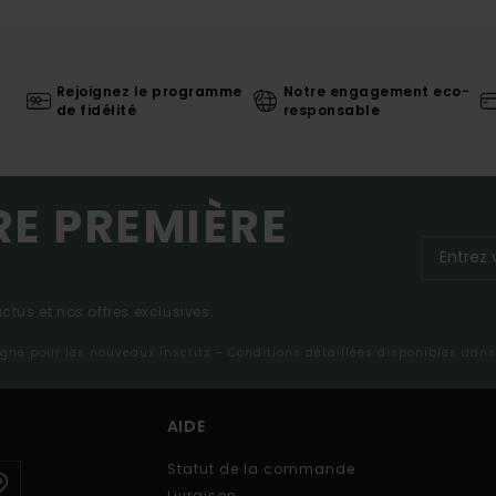
Rejoignez le programme
Notre engagement eco-
de fidélité
responsable
RE PREMIÈRE
tus et nos offres exclusives.
ligne pour les nouveaux inscrits - Conditions détaillées disponibles dan
AIDE
Statut de la commande
Livraison