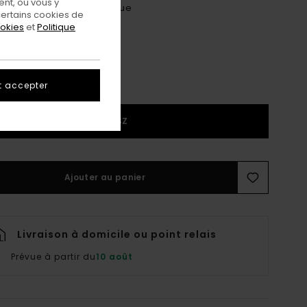
nt, ou vous y
4 Wheels For Unity Blue
eur
ertains cookies de
ookies
et
Politique
t accepter
1SZ
Ajouter au panier
Livraison à domicile ou point relais
Prévue à partir du
10 août