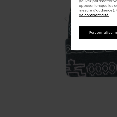
pouvez paramétrer vos
opposer lorsque les c
mesure d’audience). Po
de confidentialité
Personnaliser 