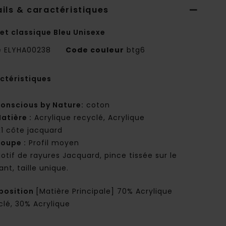
ils & caractéristiques
et classique Bleu Unisexe
e
ELYHA00238
Code couleur
btg6
ctéristiques
onscious by Nature:
coton
atière :
Acrylique recyclé, Acrylique
x1 côte jacquard
oupe :
Profil moyen
otif de rayures Jacquard, pince tissée sur le
nt, taille unique.
osition
[Matière Principale] 70% Acrylique
clé, 30% Acrylique