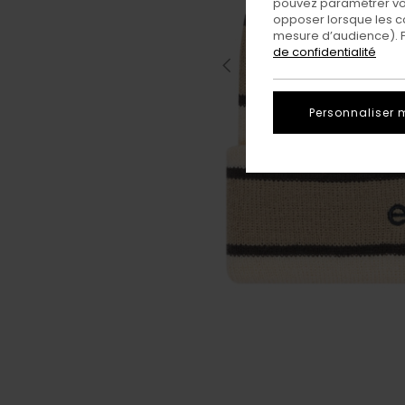
pouvez paramétrer vos
opposer lorsque les c
mesure d’audience). Po
de confidentialité
Personnaliser 