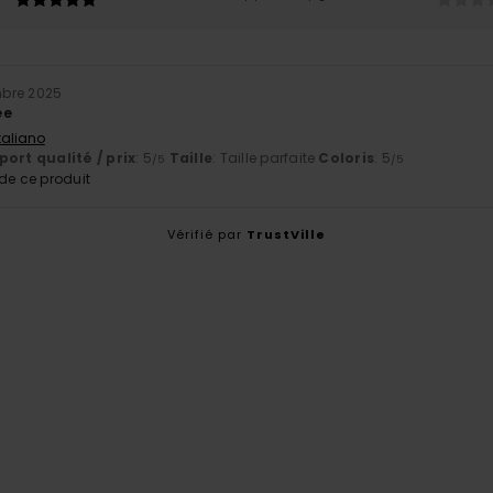
mbre 2025
ée
Italiano
ort qualité / prix
: 5
Taille
: Taille parfaite
Coloris
: 5
/5
/5
e ce produit
Vérifié par
TrustVille