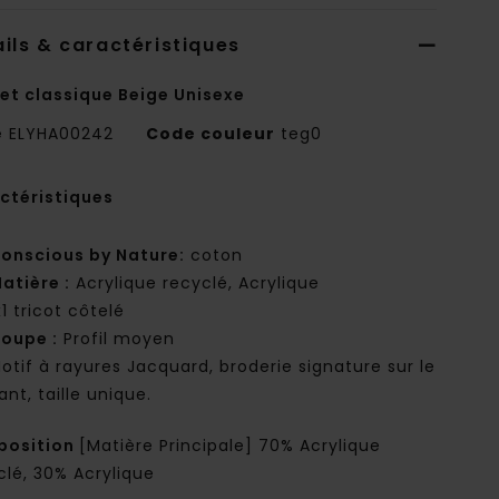
ils & caractéristiques
et classique Beige Unisexe
e
ELYHA00242
Code couleur
teg0
ctéristiques
onscious by Nature:
coton
atière :
Acrylique recyclé, Acrylique
x1 tricot côtelé
oupe :
Profil moyen
otif à rayures Jacquard, broderie signature sur le
nt, taille unique.
osition
[Matière Principale] 70% Acrylique
clé, 30% Acrylique