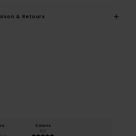
aison & Retours
re
Coloris
5.0