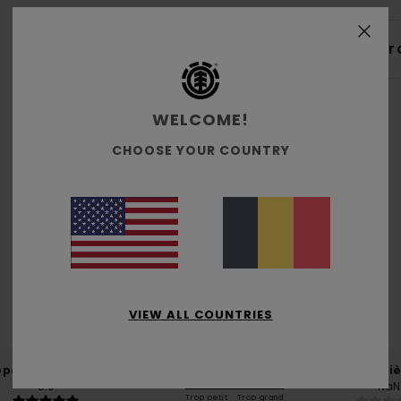
Livr
WELCOME!
CHOOSE YOUR COUNTRY
Note moyenne
4.0
/5
basé sur
1 avis vérifiés
depuis décembre 2025
VIEW ALL COUNTRIES
100% de nos clients recommandent ce produit
port qualité / prix
Taille
Matiè
5.0
NaN
Trop petit
Trop grand