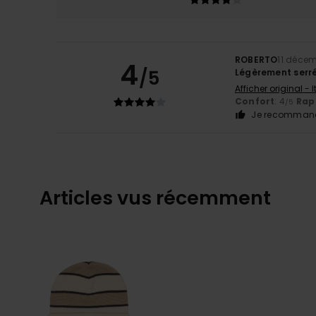
ROBERTO
11 déce
4
/5
Légèrement serr
Afficher original - 
Confort
: 4
Rapp
/5
Je recommand
Articles vus récemment