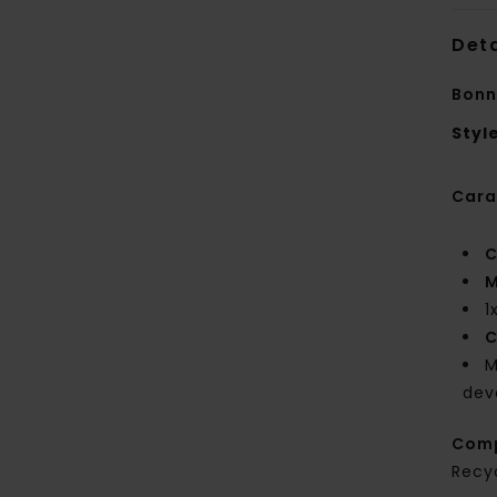
Deta
Bonn
Styl
Cara
C
M
1
C
M
deva
Comp
Recy