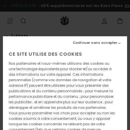
Passer
VENTE FLASH
-25% supplémentaires sur les Bons Plans
En p
à
l'information
sur
le
produit
T-Shirts
Continuer sans accepter
CE SITE UTILISE DES COOKIES
Nos partenaires et nous-mêmes utilisons des cookies ou
une technologie équivalente pour stocker et/ou accéder à
des informations sur votre appareil. Ces informations
personnelles (comme vos données de navigation et votre
adresse IP) peuvent être utilisées pour vous présenter des
publications et du contenu personnalisés ; pour mesurer la
performance publicitaire et du contenu ; pour personnaliser
les publicités ; et en apprendre plus sur leur audience ; pour
développer et améliorer les produits de nos partenaires.
Vous pouvez paramétrer vos choix pour accepter ou non les
cookies soumis à votre consentement, ou vous y opposer
lorsque les cookies concernés ne relèvent pas de votre
consentement (tels que certains cookies de mesure