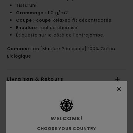
Tissu uni
Grammage :
110 g/m2
Coupe :
coupe Relaxed fit décontractée
Encolure :
col de chemise
Étiquette sur le côté de l'entrejambe.
Composition
[Matière Principale] 100% Coton
Biologique
Livraison & Retours
Avis clients
WELCOME!
Note moyenne
CHOOSE YOUR COUNTRY