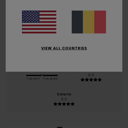
5.0
/5
basé sur
1 avis vérifiés
depuis janvier 2026
100% de nos clients recommandent ce produit
Confort
Rapport qualité / prix
VIEW ALL COUNTRIES
5.0
5.0
Taille
Matière
5.0
Trop petit
Trop grand
Coloris
5.0