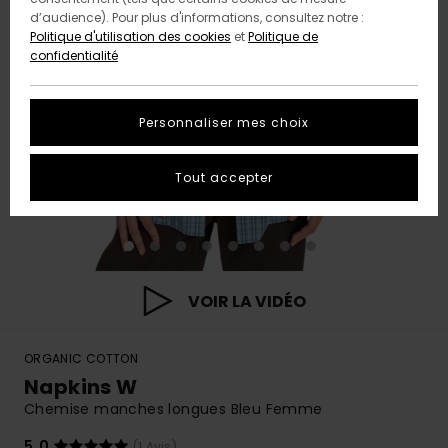
d’audience). Pour plus d'informations, consultez notre :
Politique d'utilisation des cookies
et
Politique de
confidentialité
Personnaliser mes choix
Tout accepter
VOIR LA VIDÉO
ORGANIC COTTON
Napkins W
Chemise manches longues Bleu Femme
5.0
(1 Avis)