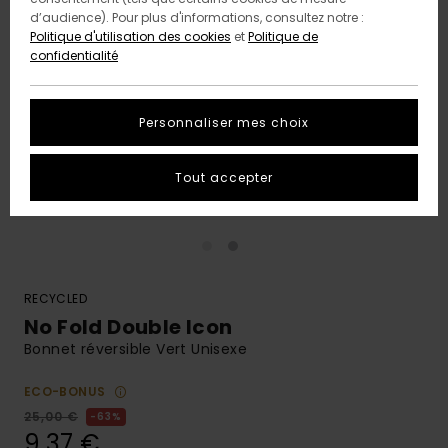
d’audience). Pour plus d'informations, consultez notre :
Politique d'utilisation des cookies
et
Politique de
confidentialité
Personnaliser mes choix
Tout accepter
RECYCLED
No Fold Double Icon
Bonnet réversible Vert Unisexe
ECO-BONUS
25,00 €
63%
9,37 €