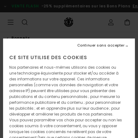
Passer
VENTE FLASH
-25% supplémentaires sur les Bons Plans
En 
à
l'information
sur
le
produit
Bonnets
Continuer sans accepter
CE SITE UTILISE DES COOKIES
Nos partenaires et nous-mêmes utilisons des cookies ou
une technologie équivalente pour stocker et/ou accéder à
des informations sur votre appareil. Ces informations
personnelles (comme vos données de navigation et votre
adresse IP) peuvent être utilisées pour vous présenter des
publications et du contenu personnalisés ; pour mesurer la
performance publicitaire et du contenu ; pour personnaliser
les publicités ; et en apprendre plus sur leur audience ; pour
développer et améliorer les produits de nos partenaires.
Vous pouvez paramétrer vos choix pour accepter ou non les
cookies soumis à votre consentement, ou vous y opposer
lorsque les cookies concernés ne relèvent pas de votre
consentement (tels que certains cookies de mesure