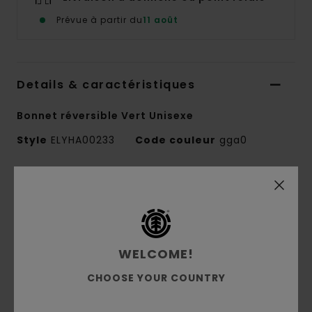
Prévue à partir du
11 août
Details & caractéristiques
Bonnet réversible Vert Unisexe
Style
ELYHA00233
Code couleur
gga0
Caractéristiques
Conscious by Nature:
coton
Matière :
Acrylique recyclé, Acrylique
1x1 tricot côtelé
WELCOME!
Coupe :
Profil moyen
CHOOSE YOUR COUNTRY
Conception réversible, motif jacquard de
placement, taille unique.