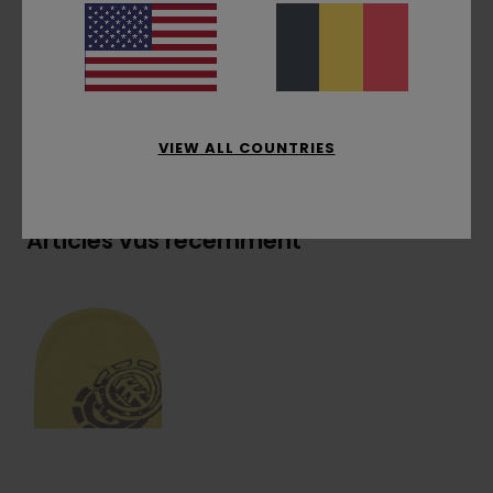
Composition
[Matière Principale] 70% Acrylique
Recyclé, 30% Acrylique
Livraison & Retours
VIEW ALL COUNTRIES
Articles vus récemment