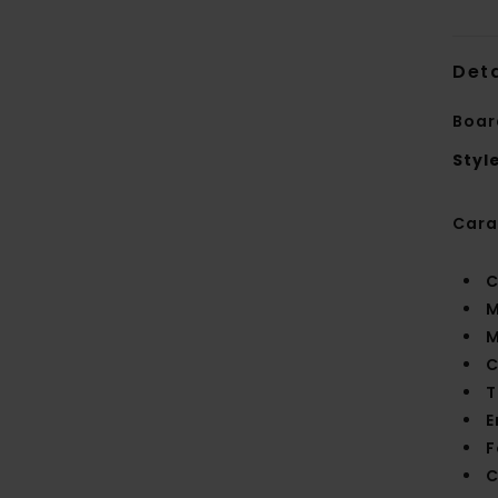
Deta
Boar
Styl
Cara
C
M
M
C
T
E
F
C