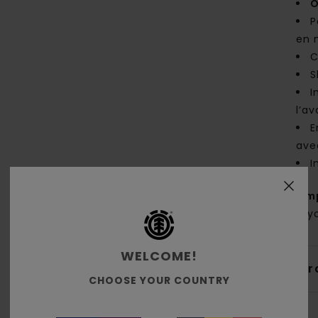
O
P
en 
C
S
I
l’a
E
ave
I
Comp
recy
WELCOME!
Livr
CHOOSE YOUR COUNTRY