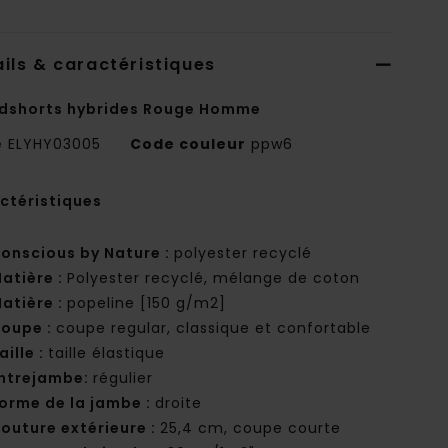
ils & caractéristiques
dshorts hybrides Rouge Homme
e
ELYHY03005
Code couleur
ppw6
ctéristiques
onscious by Nature :
polyester recyclé
atière :
Polyester recyclé, mélange de coton
atière :
popeline [150 g/m2]
oupe :
coupe regular, classique et confortable
aille :
taille élastique
ntrejambe:
régulier
orme de la jambe :
droite
outure extérieure :
25,4 cm, coupe courte