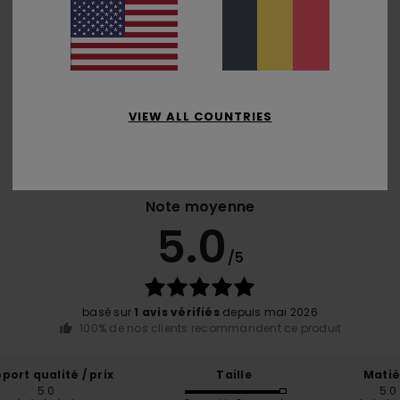
VIEW ALL COUNTRIES
Note moyenne
5.0
/5
basé sur
1 avis vérifiés
depuis mai 2026
100% de nos clients recommandent ce produit
port qualité / prix
Taille
Matiè
5.0
5.0