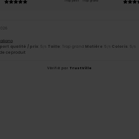
Trop petit
Trop grand
2026
Italiano
ort qualité / prix
: 5
Taille
: Trop grand
Matière
: 5
Coloris
: 5
/5
/5
/5
e ce produit
Vérifié par
TrustVille