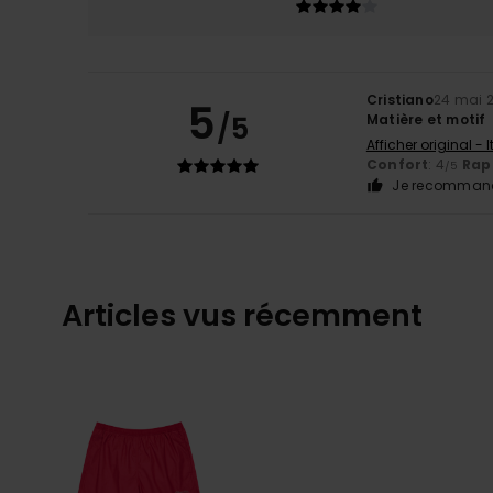
Cristiano
24 mai 
5
/5
Matière et motif
Afficher original - 
Confort
: 4
Rapp
/5
Je recommand
Articles vus récemment