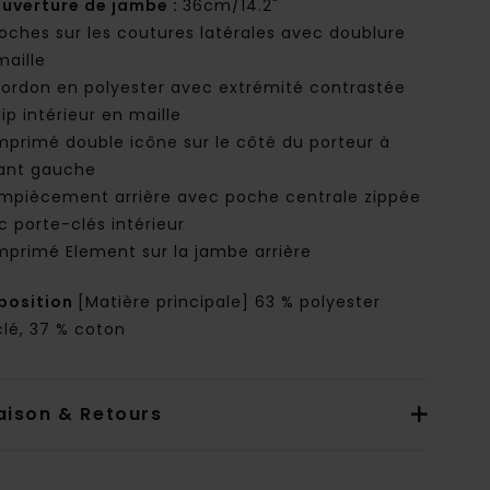
uverture de jambe :
36cm/14.2"
oches sur les coutures latérales avec doublure
maille
ordon en polyester avec extrémité contrastée
lip intérieur en maille
mprimé double icône sur le côté du porteur à
vant gauche
mpiècement arrière avec poche centrale zippée
c porte-clés intérieur
mprimé Element sur la jambe arrière
osition
[Matière principale] 63 % polyester
clé, 37 % coton
aison & Retours