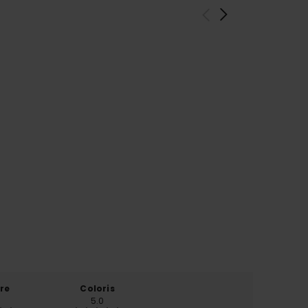
re
Coloris
5.0