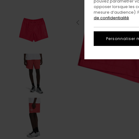
pouvez paramétrer vos
opposer lorsque les c
mesure d’audience). Po
de confidentialité
Personnaliser 