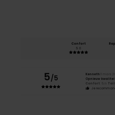
Confort
Rap
5.0
5
Kenneth
11 mars 
/5
Opnieuw kwaliteit
Confort
: 5
Tail
/5
Je recommand