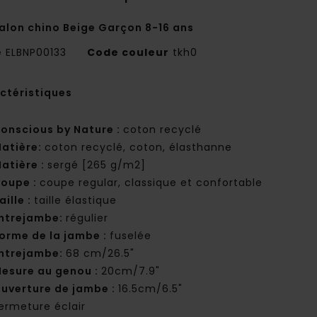
alon chino Beige Garçon 8-16 ans
e
ELBNP00133
Code couleur
tkh0
ctéristiques
onscious by Nature :
coton recyclé
atière:
coton recyclé, coton, élasthanne
atière :
sergé [265 g/m2]
oupe :
coupe regular, classique et confortable
aille :
taille élastique
ntrejambe:
régulier
orme de la jambe :
fuselée
ntrejambe:
68 cm/26.5"
esure au genou :
20cm/7.9"
uverture de jambe :
16.5cm/6.5"
ermeture éclair