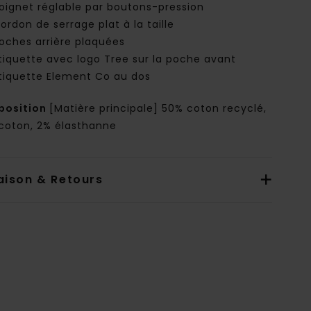
oignet réglable par boutons-pression
ordon de serrage plat à la taille
oches arrière plaquées
tiquette avec logo Tree sur la poche avant
tiquette Element Co au dos
osition
[Matière principale] 50% coton recyclé,
coton, 2% élasthanne
aison & Retours