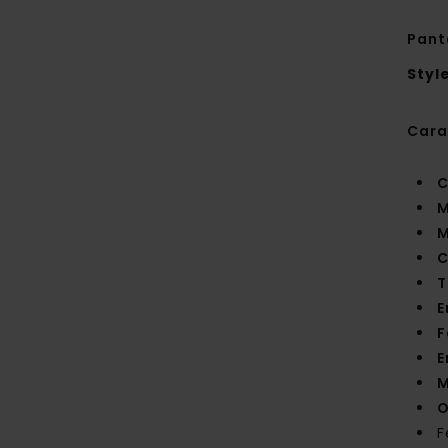
Pant
Styl
Cara
C
M
M
C
T
E
F
E
M
O
F