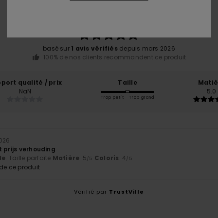
5.0
/5
basé sur
1 avis vérifiés
depuis mars 2026
100% de nos clients recommandent ce produit
port qualité / prix
Taille
Matiè
NaN
5.0
Trop petit
Trop grand
2026
 prijs verhouding
le
: Taille parfaite
Matière
: 5
Coloris
: 4
/5
/5
e ce produit
Vérifié par
TrustVille