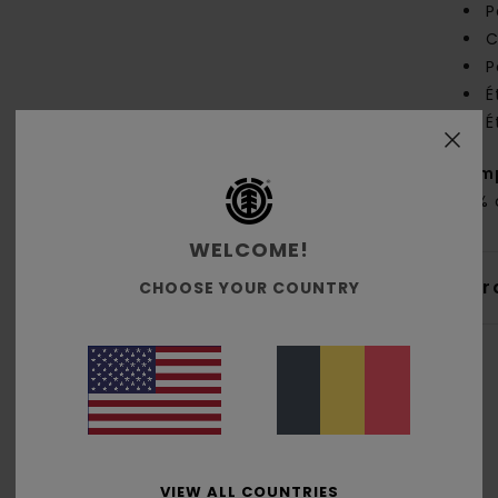
P
C
P
É
É
Comp
48% 
WELCOME!
Livr
CHOOSE YOUR COUNTRY
Note moyenne
VIEW ALL COUNTRIES