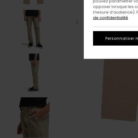
pouvez paramétrer vos
opposer lorsque les c
mesure d’audience). Po
de confidentialité
Personnaliser 