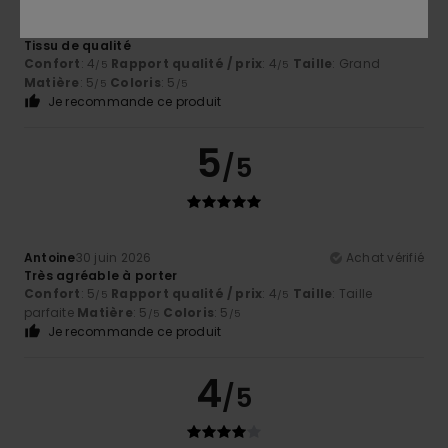
Dimitri
5 juillet 2026
Achat vérifié
Tissu de qualité
Confort
: 4
Rapport qualité / prix
: 4
Taille
: Grand
/5
/5
Matière
: 5
Coloris
: 5
/5
/5
Je recommande ce produit
5
/5
Antoine
30 juin 2026
Achat vérifié
Très agréable à porter
Confort
: 5
Rapport qualité / prix
: 4
Taille
: Taille
/5
/5
parfaite
Matière
: 5
Coloris
: 5
/5
/5
Je recommande ce produit
4
/5