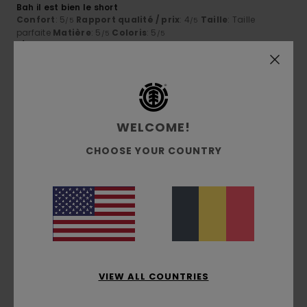
Bah il est bien le short
Confort
: 5
Rapport qualité / prix
: 4
Taille
: Taille
/5
/5
parfaite
Matière
: 5
Coloris
: 5
/5
/5
Je recommande ce produit
5
/5
WELCOME!
CHOOSE YOUR COUNTRY
Simone
5 juillet 2026
Achat vérifié
Ils sont beaux
Afficher original - Italiano
Confort
: 5
Rapport qualité / prix
: 5
Taille
: Grand
/5
/5
Matière
: 5
Coloris
: 5
/5
/5
Je recommande ce produit
5
/5
VIEW ALL COUNTRIES