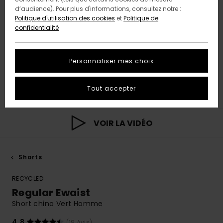
d’audience). Pour plus d'informations, consultez notre :
Politique d'utilisation des cookies
et
Politique de
confidentialité
Personnaliser mes choix
Tout accepter
VOIR LA VIDÉO
Shorts
RECYCLED
Regular Ewaist
Short chino Vert Homme
4.8
(19 Avis)