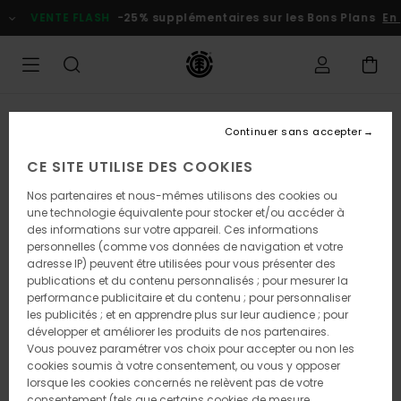
Passer
VENTE FLASH
-25% supplémentaires sur les Bons Plans
En
à
l'information
sur
le
produit
Continuer sans accepter
CE SITE UTILISE DES COOKIES
Nos partenaires et nous-mêmes utilisons des cookies ou
une technologie équivalente pour stocker et/ou accéder à
des informations sur votre appareil. Ces informations
personnelles (comme vos données de navigation et votre
adresse IP) peuvent être utilisées pour vous présenter des
publications et du contenu personnalisés ; pour mesurer la
performance publicitaire et du contenu ; pour personnaliser
les publicités ; et en apprendre plus sur leur audience ; pour
développer et améliorer les produits de nos partenaires.
Vous pouvez paramétrer vos choix pour accepter ou non les
cookies soumis à votre consentement, ou vous y opposer
lorsque les cookies concernés ne relèvent pas de votre
consentement (tels que certains cookies de mesure