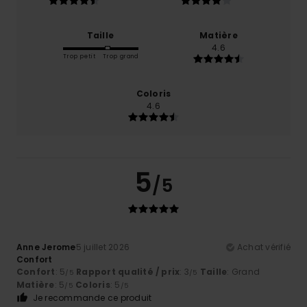
Taille
Matière
4.6
Trop petit
Trop grand
Coloris
4.6
5
/5
Anne Jerome
5 juillet 2026
Achat vérifié
Confort
Confort
: 5
Rapport qualité / prix
: 3
Taille
: Grand
/5
/5
Matière
: 5
Coloris
: 5
/5
/5
Je recommande ce produit