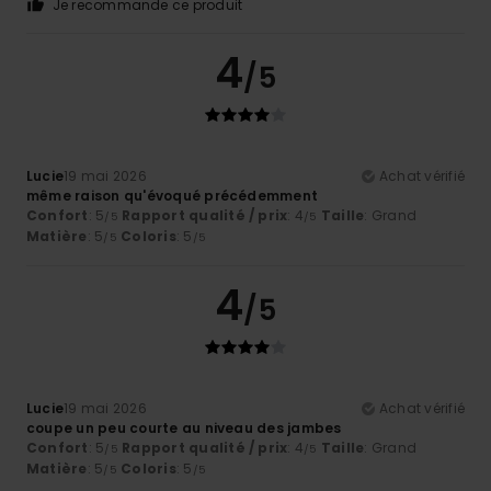
Je recommande ce produit
4
/5
Lucie
19 mai 2026
Achat vérifié
même raison qu'évoqué précédemment
Confort
: 5
Rapport qualité / prix
: 4
Taille
: Grand
/5
/5
Matière
: 5
Coloris
: 5
/5
/5
4
/5
Lucie
19 mai 2026
Achat vérifié
coupe un peu courte au niveau des jambes
Confort
: 5
Rapport qualité / prix
: 4
Taille
: Grand
/5
/5
Matière
: 5
Coloris
: 5
/5
/5