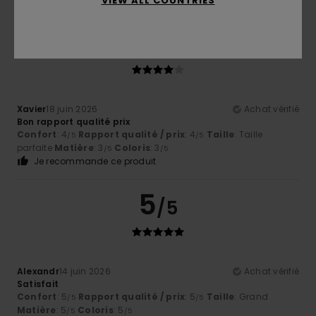
VIEW ALL COUNTRIES
4
/5
Xavier
18 juin 2026
Achat vérifié
Bon rapport qualité prix
Confort
: 4
Rapport qualité / prix
: 4
Taille
: Taille
/5
/5
parfaite
Matière
: 3
Coloris
: 3
/5
/5
Je recommande ce produit
5
/5
Alexandr
14 juin 2026
Achat vérifié
Satisfait
Confort
: 5
Rapport qualité / prix
: 5
Taille
: Grand
/5
/5
Matière
: 5
Coloris
: 5
/5
/5