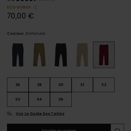
ECO-BONUS
70,00 €
Zinfandel
Couleur
26
28
30
31
32
33
34
36
Voir Le Guide Des Tailles
Ajouter au panier