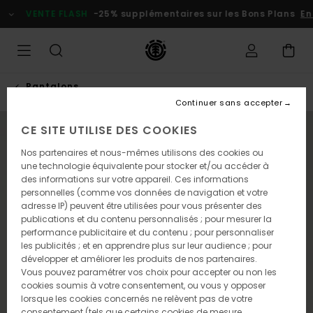
Passer
VENTE FLASH
-25% supplémentaires sur les Bons Plans
En
à
l'information
sur
le
produit
Pantalons
Continuer sans accepter
CE SITE UTILISE DES COOKIES
NOUVEAUTÉ
Nos partenaires et nous-mêmes utilisons des cookies ou
une technologie équivalente pour stocker et/ou accéder à
des informations sur votre appareil. Ces informations
personnelles (comme vos données de navigation et votre
adresse IP) peuvent être utilisées pour vous présenter des
publications et du contenu personnalisés ; pour mesurer la
performance publicitaire et du contenu ; pour personnaliser
les publicités ; et en apprendre plus sur leur audience ; pour
développer et améliorer les produits de nos partenaires.
Vous pouvez paramétrer vos choix pour accepter ou non les
cookies soumis à votre consentement, ou vous y opposer
lorsque les cookies concernés ne relèvent pas de votre
consentement (tels que certains cookies de mesure