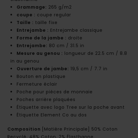
Grammage:
265 g/m2
coupe :
coupe regular
Taille :
taille fixe
Entrejambe :
Entrejambe classique
Forme de la jambe :
droite
Entrejambe:
80 cm / 31.5 in
Mesure au genou :
longueur de 22.5 cm / 8.8
in au genou
Ouverture de jambe:
19,5 cm / 7.7 in
Bouton en plastique
Fermeture éclair
Poche pour pièces de monnaie
Poches arrière plaquées
Étiquette avec logo Tree sur la poche avant
Étiquette Element Co au dos
Composition
[Matière Principale] 50% Coton
Recyclé, 48% Coton, 2% Élasthanne