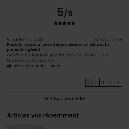
5
/5
Vincent
17 mai 2026
Achat vérifié
Pantalon pas mal avec des matières extensible et la
promotion génial
Confort
: 5
Rapport qualité / prix
: 5
Taille
: Grand
/5
/5
Matière
: 5
Coloris
: 5
/5
/5
Je recommande ce produit
1
2
3
4
>
Vérifié par
TrustVille
Articles vus récemment