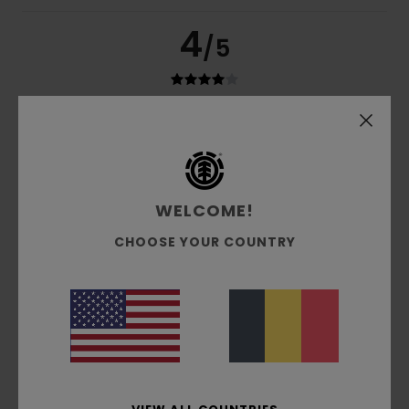
4
/5
Samia
30 juin 2026
Achat vérifié
Qualité prix
Confort
: 4
Rapport qualité / prix
: 4
Taille
: Grand
/5
/5
Matière
: 4
Coloris
: 4
/5
/5
Je recommande ce produit
WELCOME!
4
CHOOSE YOUR COUNTRY
/5
Alexandre
26 juin 2026
Achat vérifié
Ras
Confort
: 5
Rapport qualité / prix
: 5
Taille
: Grand
/5
/5
Matière
: 4
Coloris
: 5
/5
/5
Je recommande ce produit