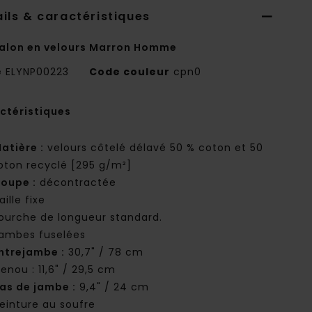
ils & caractéristiques
alon en velours Marron Homme
e
ELYNP00223
Code couleur
cpn0
ctéristiques
atière :
velours côtelé délavé 50 % coton et 50
oton recyclé [295 g/m²]
oupe :
décontractée
aille fixe
ourche de longueur standard.
ambes fuselées
ntrejambe :
30,7" / 78 cm
enou : 11,6" / 29,5 cm
as de jambe :
9,4" / 24 cm
einture au soufre