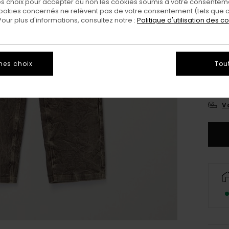
 choix pour accepter ou non les cookies soumis à votre consenteme
ookies concernés ne relèvent pas de votre consentement (tels que c
ur plus d'informations, consultez notre :
Politique d'utilisation des c
26
mes choix
Tou
3
Vo