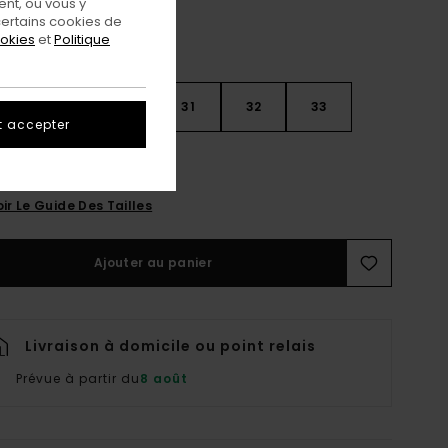
nt, ou vous y
ertains cookies de
ookies
et
Politique
28
30
31
32
33
t accepter
4
36
ir Le Guide Des Tailles
Ajouter au panier
Livraison à domicile ou point relais
Prévue à partir du
8 août