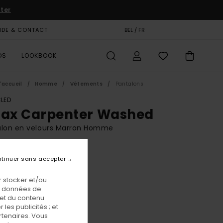
iter
IDE & CONTACT
CARTE CADEAU
BEL / FR
MAGASINS
DS
LOOKBOOK
'accueil
Homme
Vêtements
Pantalons
LED
lax Carpenter Washed
alon en velours Marron Homme
BONUS
tinuer sans accepter
,00 €
 stocker et/ou
os données de
Stone Gray
eur
 et du contenu
les publicités ; et
rtenaires. Vous