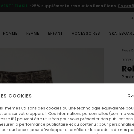
VENTE FLASH
-25% supplémentaires sur les Bons Plans
En prof
A
HOMME
FEMME
ENFANT
ACCESSOIRES
SKATEBOAR
Page D
RECYC
Re
Pant
ECO-
 DES COOKIES
Con
110
us-mêmes utilisons des cookies ou une technologie équivalente pour
tions sur votre appareil. Ces informations personnelles (comme v
Coul
resse IP) peuvent être utilisées pour vous présenter des publications
esurer la performance publicitaire et du contenu ; pour personnaliser 
leur audience ; pour développer et améliorer les produits de nos pa