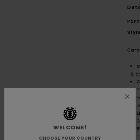
Deta
Pant
Styl
Cara
M
% c
C
T
F
J
E
G
WELCOME!
B
T
CHOOSE YOUR COUNTRY