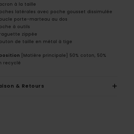
acron à la taille
oches latérales avec poche gousset dissimulée
oucle porte-marteau au dos
oche à outils
raguette zippée
outon de taille en métal à tige
osition
[Matière principale] 50% coton, 50%
n recyclé
aison & Retours