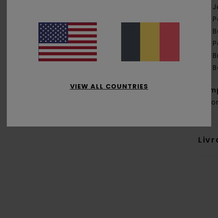
J
P
B
P
B
B
VIEW ALL COUNTRIES
Comp
coto
Livr