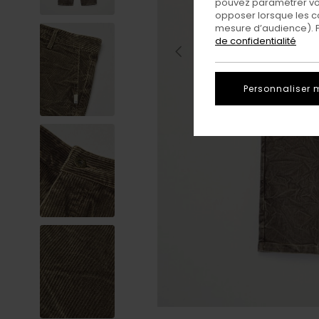
pouvez paramétrer vos
opposer lorsque les c
mesure d’audience). Po
de confidentialité
Personnaliser 