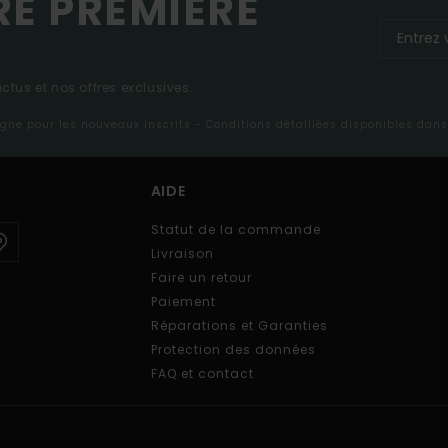
RE PREMIÈRE
tus et nos offres exclusives.
ligne pour les nouveaux inscrits - Conditions détaillées disponibles dan
AIDE
Statut de la commande
Livraison
Faire un retour
Paiement
Réparations et Garanties
Protection des données
FAQ et contact