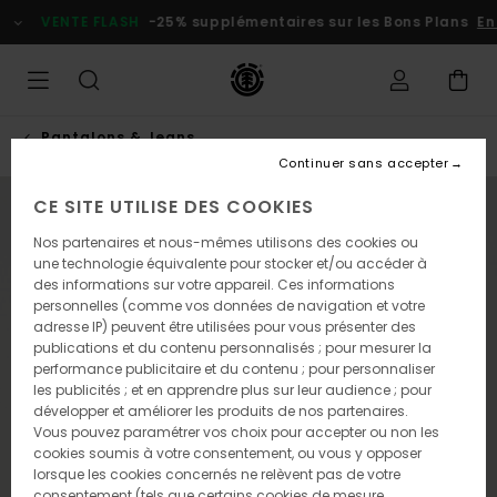
Passer
VENTE FLASH
-25% supplémentaires sur les Bons Plans
En p
à
l'information
sur
le
produit
Pantalons & Jeans
Continuer sans accepter
CE SITE UTILISE DES COOKIES
NOUVEAUTÉ
Nos partenaires et nous-mêmes utilisons des cookies ou
une technologie équivalente pour stocker et/ou accéder à
des informations sur votre appareil. Ces informations
personnelles (comme vos données de navigation et votre
adresse IP) peuvent être utilisées pour vous présenter des
publications et du contenu personnalisés ; pour mesurer la
performance publicitaire et du contenu ; pour personnaliser
les publicités ; et en apprendre plus sur leur audience ; pour
développer et améliorer les produits de nos partenaires.
Vous pouvez paramétrer vos choix pour accepter ou non les
cookies soumis à votre consentement, ou vous y opposer
lorsque les cookies concernés ne relèvent pas de votre
consentement (tels que certains cookies de mesure