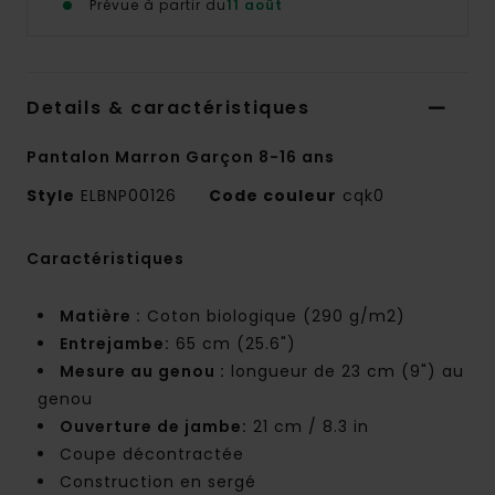
Prévue à partir du
11 août
Details & caractéristiques
Pantalon Marron Garçon 8-16 ans
Style
ELBNP00126
Code couleur
cqk0
Caractéristiques
Matière :
Coton biologique (290 g/m2)
Entrejambe:
65 cm (25.6")
Mesure au genou :
longueur de 23 cm (9") au
genou
Ouverture de jambe:
21 cm / 8.3 in
Coupe décontractée
Construction en sergé