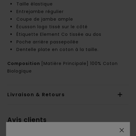
Taille élastique
Entrejambe régulier
Coupe de jambe ample
Écusson logo tissé sur le côté
Étiquette Element Co tissée au dos
Poche arrière passepoilée
Dentelle plate en coton à la taille.
Composition
[Matière Principale] 100% Coton
Biologique
Livraison & Retours
Avis clients