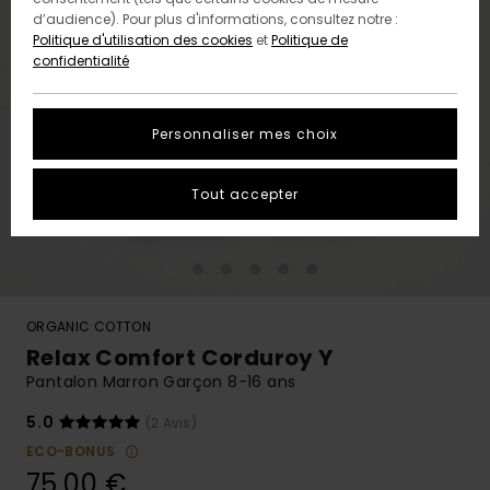
d’audience). Pour plus d'informations, consultez notre :
Politique d'utilisation des cookies
et
Politique de
confidentialité
Personnaliser mes choix
Tout accepter
ORGANIC COTTON
Relax Comfort Corduroy Y
Pantalon Marron Garçon 8-16 ans
5.0
(2 Avis)
ECO-BONUS
75,00 €