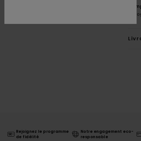
Comp
biol
Livr
Rejoignez le programme
Notre engagement eco-
de fidélité
responsable