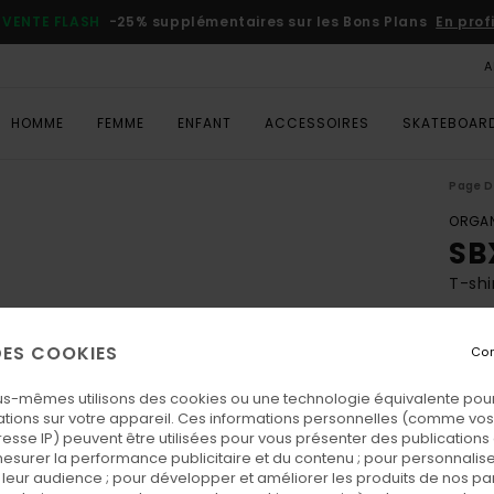
VENTE FLASH
-25% supplémentaires sur les Bons Plans
En prof
A
HOMME
FEMME
ENFANT
ACCESSOIRES
SKATEBOAR
Page D
ORGAN
SB
T-shi
ECO-
 DES COOKIES
Con
35,
VENTE
us-mêmes utilisons des cookies ou une technologie équivalente pour
tions sur votre appareil. Ces informations personnelles (comme v
resse IP) peuvent être utilisées pour vous présenter des publications
Coul
esurer la performance publicitaire et du contenu ; pour personnaliser 
leur audience ; pour développer et améliorer les produits de nos pa