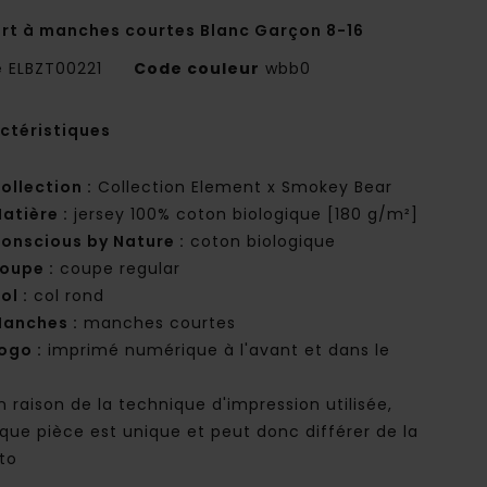
irt à manches courtes Blanc Garçon 8-16
e
ELBZT00221
Code couleur
wbb0
ctéristiques
ollection :
Collection Element x Smokey Bear
atière :
jersey 100% coton biologique [180 g/m²]
onscious by Nature :
coton biologique
oupe :
coupe regular
ol :
col rond
anches :
manches courtes
ogo :
imprimé numérique à l'avant et dans le
n raison de la technique d'impression utilisée,
que pièce est unique et peut donc différer de la
to