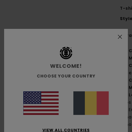
T-sh
Styl
Cara
C
M
WELCOME!
C
c
CHOOSE YOUR COUNTRY
C
M
L
dos
E
cha
pho
VIEW ALL COUNTRIES