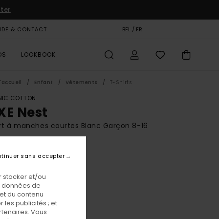
iter
IDE & CONTACT
CARTE CADEAU
BEL / FR
MAGASINS
DS
LOOKBOOK
'accueil
Enfant
Vêtements
T-Shirts
IC COTTON
XE Nest
rt à manches courtes Blanc Garçon 8-16
BONUS
tinuer sans accepter
00 €
 FLASH EXTRA 25%
 stocker et/ou
os données de
 et du contenu
Optic White
eur
les publicités ; et
rtenaires. Vous