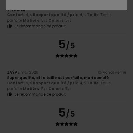
Gwendal
8 mai 2026
Achat vérifié
Tres bien
Confort
: 4
Rapport qualité / prix
: 4
Taille
: Taille
/5
/5
parfaite
Matière
: 5
Coloris
: 5
/5
/5
Je recommande ce produit
5
/5
ZAYA
2 mai 2026
Achat vérifié
Super qualité, et la taille est parfaite, mari comblé
Confort
: 5
Rapport qualité / prix
: 4
Taille
: Taille
/5
/5
parfaite
Matière
: 5
Coloris
: 5
/5
/5
Je recommande ce produit
5
/5