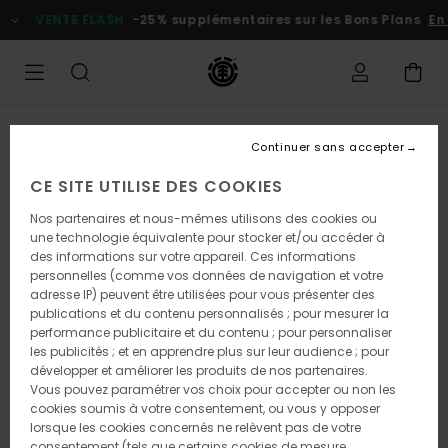
Passer
VENTE FLASH
-25% supplémentaires sur les Bons Plans
En pr
à
l'information
sur
le
produit
Continuer sans accepter
CE SITE UTILISE DES COOKIES
Nos partenaires et nous-mêmes utilisons des cookies ou
une technologie équivalente pour stocker et/ou accéder à
des informations sur votre appareil. Ces informations
personnelles (comme vos données de navigation et votre
adresse IP) peuvent être utilisées pour vous présenter des
publications et du contenu personnalisés ; pour mesurer la
performance publicitaire et du contenu ; pour personnaliser
les publicités ; et en apprendre plus sur leur audience ; pour
développer et améliorer les produits de nos partenaires.
Vous pouvez paramétrer vos choix pour accepter ou non les
cookies soumis à votre consentement, ou vous y opposer
lorsque les cookies concernés ne relèvent pas de votre
consentement (tels que certains cookies de mesure