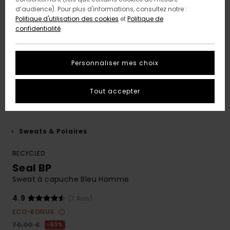
d’audience). Pour plus d'informations, consultez notre :
Politique d'utilisation des cookies
et
Politique de
confidentialité
Personnaliser mes choix
Tout accepter
Sweats & Polaires
RECYCLED
Seal BP
Sweat à capuche Bleu Homme
4.9
(7 Avis)
ECO-BONUS
70,00 €
63%