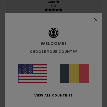
Coloris
5.0
5
/5
WELCOME!
CHOOSE YOUR COUNTRY
Zian
29 mai 2026
Achat vérifié
Top
Confort
: 5
Rapport qualité / prix
: 5
Taille
: Taille
/5
/5
parfaite
Matière
: 5
Coloris
: 5
/5
/5
Je recommande ce produit
5
/5
VIEW ALL COUNTRIES