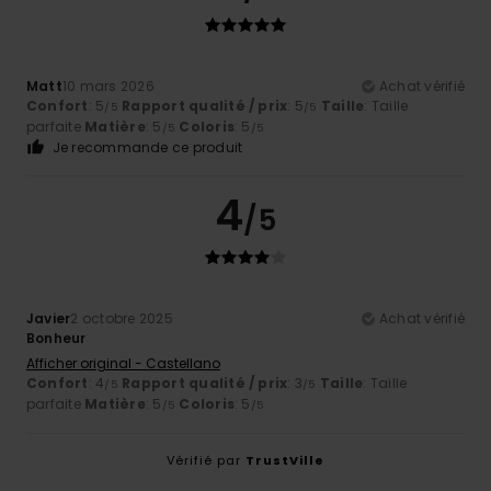
Matt
10 mars 2026
Achat vérifié
Confort
: 5
Rapport qualité / prix
: 5
Taille
: Taille
/5
/5
parfaite
Matière
: 5
Coloris
: 5
/5
/5
Je recommande ce produit
4
/5
Javier
2 octobre 2025
Achat vérifié
Bonheur
Afficher original - Castellano
Confort
: 4
Rapport qualité / prix
: 3
Taille
: Taille
/5
/5
parfaite
Matière
: 5
Coloris
: 5
/5
/5
Vérifié par
TrustVille