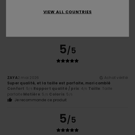
Gwendal
8 mai 2026
Achat vérifié
VIEW ALL COUNTRIES
Tres bien
Confort
: 4
Rapport qualité / prix
: 4
Taille
: Taille
/5
/5
parfaite
Matière
: 5
Coloris
: 5
/5
/5
Je recommande ce produit
5
/5
ZAYA
2 mai 2026
Achat vérifié
Super qualité, et la taille est parfaite, mari comblé
Confort
: 5
Rapport qualité / prix
: 4
Taille
: Taille
/5
/5
parfaite
Matière
: 5
Coloris
: 5
/5
/5
Je recommande ce produit
5
/5