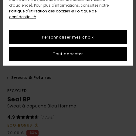
d’audience). Pour plus d'informations, consultez notre :
Politique d'utilisation des cookies
et
Politique de
confidentialité
Personnaliser mes choix
Tout accepter
Sweats & Polaires
RECYCLED
Seal BP
Sweat à capuche Bleu Homme
4.9
(7 Avis)
ECO-BONUS
70,00 €
63%