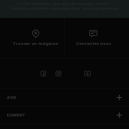
(*) Offre valable en ligne pour les nouveaux inscrits -
Conditions détaillées disponibles dans l'email de bienvenue
Trouver un magasin
Contactez nous
AIDE
ELEMENT