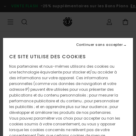
Passer
VENTE FLASH
-25% supplémentaires sur les Bons Plans
En
à
l'information
sur
le
produit
Continuer sans accepter
CE SITE UTILISE DES COOKIES
Nos partenaires et nous-mêmes utilisons des cookies ou
une technologie équivalente pour stocker et/ou accéder à
des informations sur votre appareil. Ces informations
personnelles (comme vos données de navigation et votre
adresse IP) peuvent être utilisées pour vous présenter des
publications et du contenu personnalisés ; pour mesurer la
performance publicitaire et du contenu ; pour personnaliser
les publicités ; et en apprendre plus sur leur audience ; pour
développer et améliorer les produits de nos partenaires.
Vous pouvez paramétrer vos choix pour accepter ou non les
cookies soumis à votre consentement, ou vous y opposer
lorsque les cookies concernés ne relèvent pas de votre
consentement (tels que certains cookies de mesure