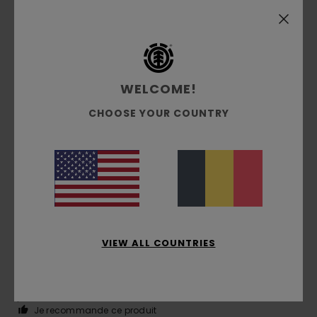
5
/5
WELCOME!
Guillaume
6 juillet 2026
Achat vérifié
tyrès bien coupé et bonne épaisseur
CHOOSE YOUR COUNTRY
Confort
: 5
Rapport qualité / prix
: 4
Taille
: Petit
/5
/5
Matière
: 5
Coloris
: 5
/5
/5
Je recommande ce produit
4
/5
VIEW ALL COUNTRIES
Olivier
4 juillet 2026
Achat vérifié
Le tee shirt le plaît bien
Confort
: 5
Rapport qualité / prix
: 5
Taille
: Taille
/5
/5
parfaite
Matière
: 5
Coloris
: 5
/5
/5
Je recommande ce produit