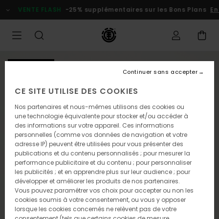
Passer
VENTE FLASH
-25% supplémentaires sur les Bons Plans
En
à
l'information
sur
le
produit
NOUVEAUTÉ
Continuer sans accepter
CE SITE UTILISE DES COOKIES
Nos partenaires et nous-mêmes utilisons des cookies ou
une technologie équivalente pour stocker et/ou accéder à
des informations sur votre appareil. Ces informations
personnelles (comme vos données de navigation et votre
adresse IP) peuvent être utilisées pour vous présenter des
publications et du contenu personnalisés ; pour mesurer la
performance publicitaire et du contenu ; pour personnaliser
les publicités ; et en apprendre plus sur leur audience ; pour
développer et améliorer les produits de nos partenaires.
Vous pouvez paramétrer vos choix pour accepter ou non les
cookies soumis à votre consentement, ou vous y opposer
lorsque les cookies concernés ne relèvent pas de votre
consentement (tels que certains cookies de mesure