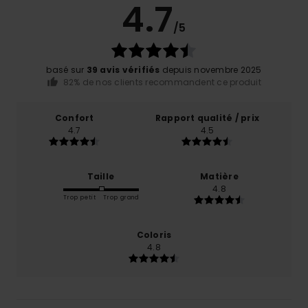
4.7
/5
basé sur
39 avis vérifiés
depuis novembre 2025
82% de nos clients recommandent ce produit
Confort
Rapport qualité / prix
4.7
4.5
Taille
Matière
4.8
Trop petit
Trop grand
Coloris
4.8