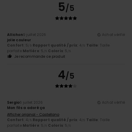
5
/5
Allichon
9 juillet 2026
Achat vérifié
jolie couleur
Confort
: 5
Rapport qualité / prix
: 4
Taille
: Taille
/5
/5
parfaite
Matière
: 5
Coloris
: 5
/5
/5
Je recommande ce produit
4
/5
Sergio
6 juillet 2026
Achat vérifié
Mon fils a adoré ça
Afficher original - Castellano
Confort
: 4
Rapport qualité / prix
: 4
Taille
: Taille
/5
/5
parfaite
Matière
: 5
Coloris
: 5
/5
/5