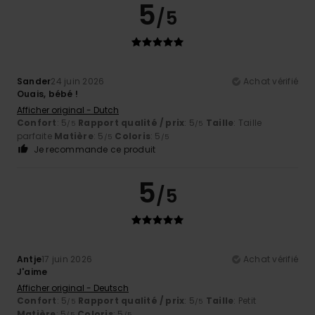
5
/5
Sander
24 juin 2026
Achat vérifié
Ouais, bébé !
Afficher original - Dutch
Confort
: 5
Rapport qualité / prix
: 5
Taille
: Taille
/5
/5
parfaite
Matière
: 5
Coloris
: 5
/5
/5
Je recommande ce produit
5
/5
Antje
17 juin 2026
Achat vérifié
J'aime
Afficher original - Deutsch
Confort
: 5
Rapport qualité / prix
: 5
Taille
: Petit
/5
/5
Matière
: 5
Coloris
: 5
/5
/5