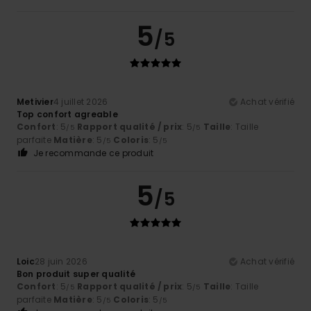
5
/5
Metivier
4 juillet 2026
Achat vérifié
Top confort agreable
Confort
: 5
Rapport qualité / prix
: 5
Taille
: Taille
/5
/5
parfaite
Matière
: 5
Coloris
: 5
/5
/5
Je recommande ce produit
5
/5
Loic
28 juin 2026
Achat vérifié
Bon produit super qualité
Confort
: 5
Rapport qualité / prix
: 5
Taille
: Taille
/5
/5
parfaite
Matière
: 5
Coloris
: 5
/5
/5