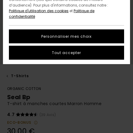
d’audience). Pour plus d'informations, consultez notre :
Politique d'utilisation des cookies
et
Politique de
confidentialité
Personnaliser mes choix
Tout accepter
T-Shirts
ORGANIC COTTON
Seal Bp
T-shirt à manches courtes Marron Homme
4.7
(39 Avis)
ECO-BONUS
30,00 €