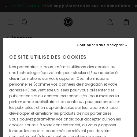
Passer
VENTE FLASH
-25% supplémentaires sur les Bons Plans
En p
à
l'information
sur
le
produit
Sneakers
Continuer sans accepter
CE SITE UTILISE DES COOKIES
NOUVEAUTÉ
Nos partenaires et nous-mêmes utilisons des cookies ou
une technologie équivalente pour stocker et/ou accéder à
des informations sur votre appareil. Ces informations
personnelles (comme vos données de navigation et votre
adresse IP) peuvent être utilisées pour vous présenter des
publications et du contenu personnalisés ; pour mesurer la
performance publicitaire et du contenu ; pour personnaliser
les publicités ; et en apprendre plus sur leur audience ; pour
développer et améliorer les produits de nos partenaires.
Vous pouvez paramétrer vos choix pour accepter ou non les
cookies soumis à votre consentement, ou vous y opposer
lorsque les cookies concernés ne relèvent pas de votre
consentement (tels que certains cookies de mesure