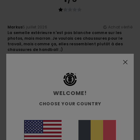
Markus
5 juillet 2026
Achat vérifié
La semelle extérieure n'est pas blanche comme sur les
photos, mais marron. Je voulais ces chaussures pour le
travail, mais comme ça, elles ressemblent plutôt à des
chaussures de handball ;)
Afficher original - Deutsch
Confort
: 3
Rapport qualité / prix
: 3
Taille
: Taille parfaite
/5
/5
Matière
: 2
Coloris
: 2
/5
/5
5
/5
WELCOME!
CHOOSE YOUR COUNTRY
Mathias
1 juillet 2026
Achat vérifié
Un superbe design et un confort exceptionnel
Afficher original - Deutsch
Confort
: 5
Rapport qualité / prix
: 5
Taille
: Taille
/5
/5