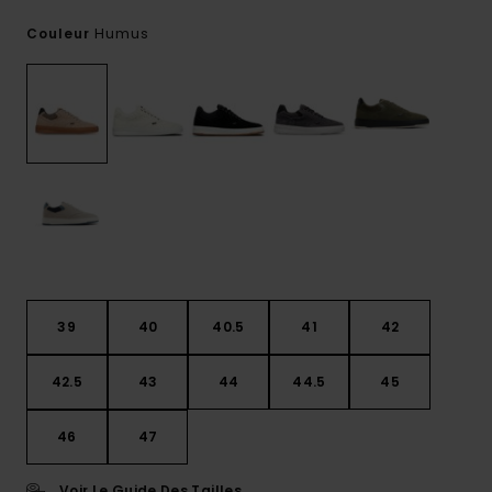
Humus
Couleur
39
40
40.5
41
42
42.5
43
44
44.5
45
46
47
Voir Le Guide Des Tailles