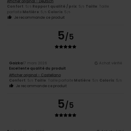
Afficher original - Deutsch
Confort
: 5
Rapport qualité / prix
: 5
Taille
: Taille
/5
/5
parfaite
Matière
: 5
Coloris
: 5
/5
/5
Je recommande ce produit
5
/5
Gaizka
17 mars 2026
Achat vérifié
Excellente qualité du produit
Afficher original - Castellano
Confort
: 5
Taille
: Taille parfaite
Matière
: 5
Coloris
: 5
/5
/5
/5
Je recommande ce produit
5
/5