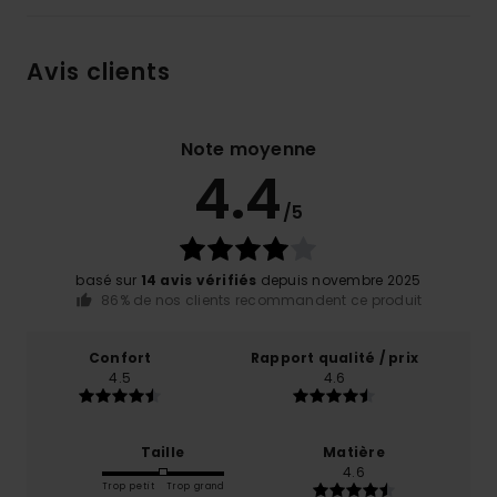
Avis clients
Note moyenne
4.4
/5
basé sur
14 avis vérifiés
depuis novembre 2025
86% de nos clients recommandent ce produit
Confort
Rapport qualité / prix
4.5
4.6
Taille
Matière
4.6
Trop petit
Trop grand