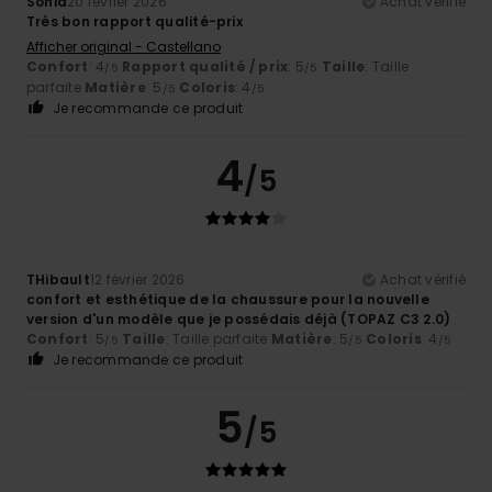
Sonia
20 février 2026
Achat vérifié
Très bon rapport qualité-prix
Afficher original - Castellano
Confort
: 4
Rapport qualité / prix
: 5
Taille
: Taille
/5
/5
parfaite
Matière
: 5
Coloris
: 4
/5
/5
Je recommande ce produit
4
/5
THibault
12 février 2026
Achat vérifié
confort et esthétique de la chaussure pour la nouvelle
version d'un modèle que je possédais déjà (TOPAZ C3 2.0)
Confort
: 5
Taille
: Taille parfaite
Matière
: 5
Coloris
: 4
/5
/5
/5
Je recommande ce produit
5
/5