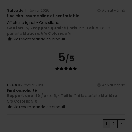
Salvador
11 février 2026
Achat vérifié
Une chaussure solide et confortable
Afficher original - Castellano
Confort
: 5
Rapport qualité / prix
: 5
Taille
: Taille
/5
/5
parfaite
Matière
: 5
Coloris
: 5
/5
/5
Je recommande ce produit
5
/5
BRUNO
2 février 2026
Achat vérifié
Finition,solidité
Rapport qualité / prix
: 5
Taille
: Taille parfaite
Matière
:
/5
5
Coloris
: 5
/5
/5
Je recommande ce produit
1
2
>