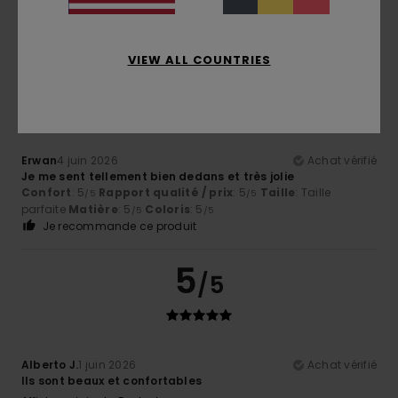
parfaite
Matière
: 5
Coloris
: 5
/5
/5
Je recommande ce produit
VIEW ALL COUNTRIES
5
/5
Erwan
4 juin 2026
Achat vérifié
Je me sent tellement bien dedans et très jolie
Confort
: 5
Rapport qualité / prix
: 5
Taille
: Taille
/5
/5
parfaite
Matière
: 5
Coloris
: 5
/5
/5
Je recommande ce produit
5
/5
Alberto J.
1 juin 2026
Achat vérifié
Ils sont beaux et confortables