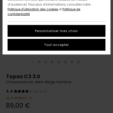
d’audience). Pour plus d'informations, consultez notre :
Politique d'utilisation des cookies
et
Politique de
confidentialité
Personnaliser mes choix
Tout accepter
Topaz C3 3.0
Chaussures en daim Beige Homme
4.4
(14 Avis)
ECO-BONUS
89,00 €