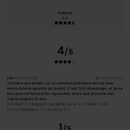
Coloris
4.6
4
/5
Léo
10 juillet 2026
Achat vérifié
J'enlève une étoile car la semelle intérieure est de bien
moins bonne qualité qu'avant. C'est fort dommage, et je ne
suis pas certains d'en reprendre, alors que je porte des
Topaz depuis 10 ans.
Confort
: 4
Rapport qualité / prix
: 4
Taille
: Taille
/5
/5
parfaite
Matière
: 5
Coloris
: 5
/5
/5
1
/5