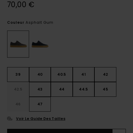
70,00 €
Asphalt Gum
Couleur
39
40
40.5
41
42
42.5
43
44
44.5
45
46
47
Voir Le Guide Des Tailles