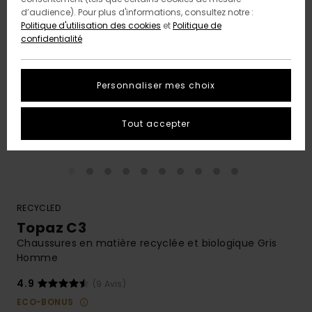
d’audience). Pour plus d'informations, consultez notre :
Politique d'utilisation des cookies
et
Politique de
confidentialité
Personnaliser mes choix
Tout accepter
RECYCLED
Topaz C3
Chaussures en matière recyclée et biologique Gris
Homme
4.9
(9 Avis)
ECO-BONUS