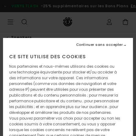
Passer
VENTE FLASH
-25% supplémentaires sur les Bons Plans
En
à
l'information
sur
le
produit
Sneakers
Continuer sans accepter
CE SITE UTILISE DES COOKIES
Nos partenaires et nous-mêmes utilisons des cookies ou
une technologie équivalente pour stocker et/ou accéder à
des informations sur votre appareil. Ces informations
personnelles (comme vos données de navigation et votre
adresse IP) peuvent être utilisées pour vous présenter des
publications et du contenu personnalisés ; pour mesurer la
performance publicitaire et du contenu ; pour personnaliser
les publicités ; et en apprendre plus sur leur audience ; pour
développer et améliorer les produits de nos partenaires.
Vous pouvez paramétrer vos choix pour accepter ou non les
cookies soumis à votre consentement, ou vous y opposer
lorsque les cookies concernés ne relèvent pas de votre
consentement (tels que certains cookies de mesure