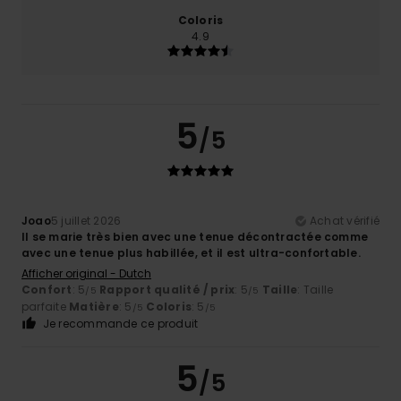
Coloris
4.9
5
/5
Joao
5 juillet 2026
Achat vérifié
Il se marie très bien avec une tenue décontractée comme
avec une tenue plus habillée, et il est ultra-confortable.
Afficher original - Dutch
Confort
: 5
Rapport qualité / prix
: 5
Taille
: Taille
/5
/5
parfaite
Matière
: 5
Coloris
: 5
/5
/5
Je recommande ce produit
5
/5