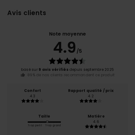
Avis clients
Note moyenne
4.9
/5
basé sur
9 avis vérifiés
depuis septembre 2025
89% de nos clients recommandent ce produit
Confort
Rapport qualité / prix
4.3
4.2
Taille
Matière
4.6
Trop petit
Trop grand