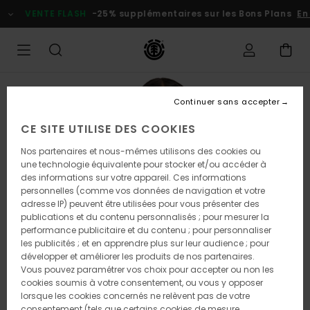
Passer
VENTE FLASH
-25% supplémentaires sur les Bons Plans
En p
à
l'information
sur
le
produit
Continuer sans accepter
CE SITE UTILISE DES COOKIES
Nos partenaires et nous-mêmes utilisons des cookies ou
une technologie équivalente pour stocker et/ou accéder à
des informations sur votre appareil. Ces informations
personnelles (comme vos données de navigation et votre
adresse IP) peuvent être utilisées pour vous présenter des
publications et du contenu personnalisés ; pour mesurer la
performance publicitaire et du contenu ; pour personnaliser
les publicités ; et en apprendre plus sur leur audience ; pour
développer et améliorer les produits de nos partenaires.
Vous pouvez paramétrer vos choix pour accepter ou non les
cookies soumis à votre consentement, ou vous y opposer
lorsque les cookies concernés ne relèvent pas de votre
consentement (tels que certains cookies de mesure