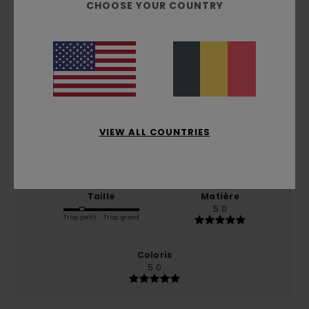
CHOOSE YOUR COUNTRY
Note moyenne
4.0
/5
basé sur
1 avis vérifiés
depuis février 2026
0% de nos clients recommandent ce produit
VIEW ALL COUNTRIES
Confort
Rapport qualité / prix
5.0
5.0
Taille
Matière
5.0
Trop petit
Trop grand
Coloris
5.0