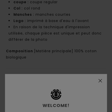
coupe :
coupe regular
Col :
col rond
Manches :
manches courtes
Logo :
imprimé à base d'eau à l'avant
En raison de la technique d'impression
utilisée, chaque pièce est unique et peut donc
différer de la photo
Composition
[Matière principale] 100% coton
biologique
Livraison & Retours
Avis clients
WELCOME!