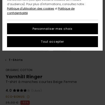
d’audience). Pour plus d'informations, consultez notre :
Politique d'utilisation des cookies
et
Politique de
confidentialité
Personnaliser mes choix
Tout accepter
T-Shirts
ORGANIC COTTON
Yarnhill Ringer
T-shirt à manches courtes Beige Femme
4.0
(1 Avis)
ECO-BONUS
35,00 €
63%