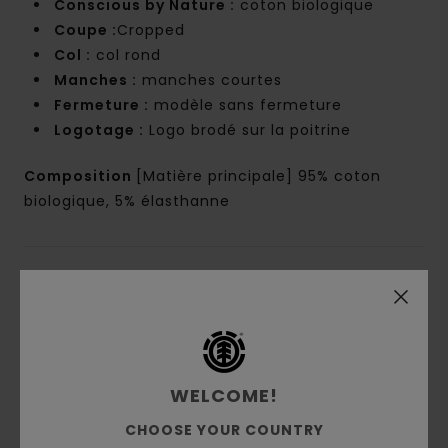
Conscious by Nature :
coton biologique
Coupe :
Cropped
Col :
col rond
Manches :
manches courtes
Fermeture :
modèle sans fermeture
Logotage :
Logo brodé sur la poitrine
Composition
[Matière principale] 95% coton
biologique, 5% élasthanne
Livraison & Retours
Avis clients
WELCOME!
Note moyenne
CHOOSE YOUR COUNTRY