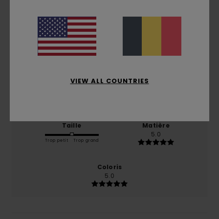
5.0
/5
basé sur
1 avis vérifiés
depuis juin 2026
0% de nos clients recommandent ce produit
VIEW ALL COUNTRIES
Confort
Rapport qualité / prix
5.0
4.0
Taille
Matière
5.0
Trop petit
Trop grand
Coloris
5.0