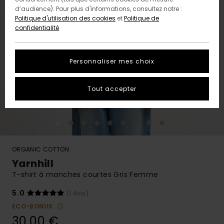
d’audience). Pour plus d'informations, consultez notre :
Politique d'utilisation des cookies
et
Politique de
confidentialité
Personnaliser mes choix
Tout accepter
ORGANIC COTTON
Yarnhill
T-shirt à manches courtes Gris Femme
5.0
(1 Avis)
ECO-BONUS
30,00 €