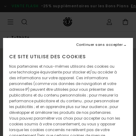
Passer
VENTE FLASH
-25% supplémentaires sur les Bons Plans
En p
à
l'information
sur
le
produit
T-Shirts
Continuer sans accepter
CE SITE UTILISE DES COOKIES
NOUVEAUTÉ
Nos partenaires et nous-mêmes utilisons des cookies ou
une technologie équivalente pour stocker et/ou accéder à
des informations sur votre appareil. Ces informations
personnelles (comme vos données de navigation et votre
adresse IP) peuvent être utilisées pour vous présenter des
publications et du contenu personnalisés ; pour mesurer la
performance publicitaire et du contenu ; pour personnaliser
les publicités ; et en apprendre plus sur leur audience ; pour
développer et améliorer les produits de nos partenaires.
Vous pouvez paramétrer vos choix pour accepter ou non les
cookies soumis à votre consentement, ou vous y opposer
lorsque les cookies concernés ne relèvent pas de votre
consentement (tels que certains cookies de mesure