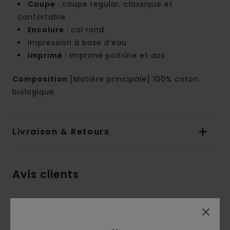
Coupe :
coupe regular, classique et
confortable
Encolure :
col rond
Impression à base d’eau
Imprimé :
Imprimé poitrine et dos
Composition
[Matière principale] 100% coton
biologique
Livraison & Retours
Avis clients
Note moyenne