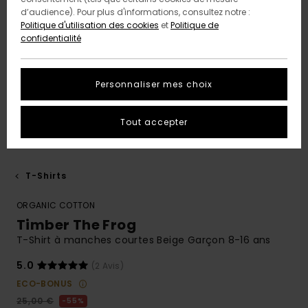
d’audience). Pour plus d'informations, consultez notre :
Politique d'utilisation des cookies
et
Politique de
confidentialité
Personnaliser mes choix
Tout accepter
T-Shirts
ORGANIC COTTON
Timber The Frog
T-Shirt à manches courtes Beige Garçon 8-16 ans
5.0
(2 Avis)
ECO-BONUS
25,00 €
55%