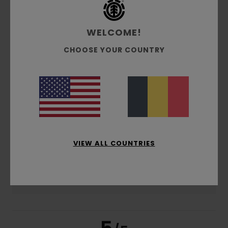
5.0
/5
WELCOME!
basé sur
2 avis vérifiés
depuis juillet 2026
CHOOSE YOUR COUNTRY
100% de nos clients recommandent ce produit
Confort
Rapport qualité / prix
5.0
5.0
Taille
Matière
5.0
Trop petit
Trop grand
VIEW ALL COUNTRIES
Coloris
5.0