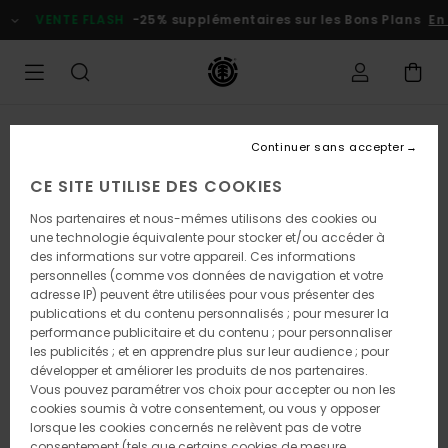
Passer
VENTE FLASH
-25% supplémentaires sur les Bons Plans
En p
à
l'information
sur
le
produit
Continuer sans accepter
CE SITE UTILISE DES COOKIES
Nos partenaires et nous-mêmes utilisons des cookies ou
une technologie équivalente pour stocker et/ou accéder à
des informations sur votre appareil. Ces informations
personnelles (comme vos données de navigation et votre
adresse IP) peuvent être utilisées pour vous présenter des
publications et du contenu personnalisés ; pour mesurer la
performance publicitaire et du contenu ; pour personnaliser
les publicités ; et en apprendre plus sur leur audience ; pour
développer et améliorer les produits de nos partenaires.
Vous pouvez paramétrer vos choix pour accepter ou non les
cookies soumis à votre consentement, ou vous y opposer
lorsque les cookies concernés ne relèvent pas de votre
consentement (tels que certains cookies de mesure