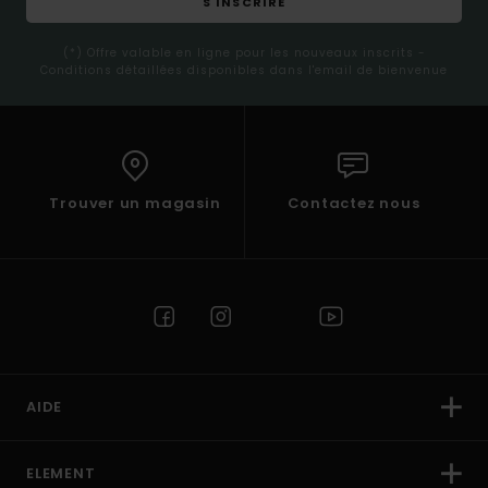
S'INSCRIRE
(*) Offre valable en ligne pour les nouveaux inscrits -
Conditions détaillées disponibles dans l'email de bienvenue
Trouver un magasin
Contactez nous
AIDE
ELEMENT