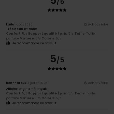
5
/5
Laila
1 août 2026
Achat vérifié
Très beau et doux
Confort
: 5
Rapport qualité / prix
: 5
Taille
: Taille
/5
/5
parfaite
Matière
: 5
Coloris
: 5
/5
/5
Je recommande ce produit
5
/5
Bonnnafoux
14 juillet 2026
Achat vérifié
Afficher original - Français
Confort
: 5
Rapport qualité / prix
: 5
Taille
: Taille
/5
/5
parfaite
Matière
: 5
Coloris
: 5
/5
/5
Je recommande ce produit