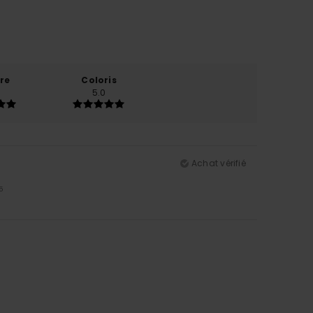
re
Coloris
5.0
Achat vérifié
5