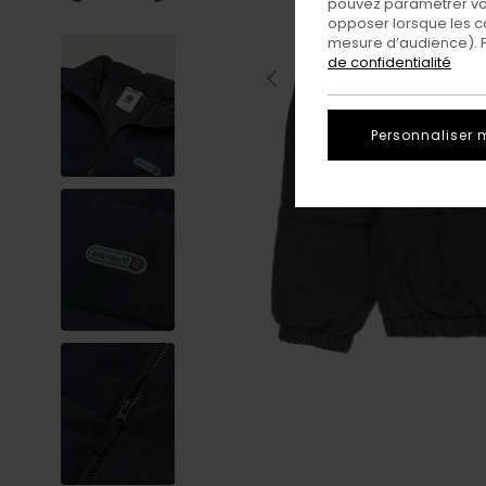
pouvez paramétrer vos
opposer lorsque les c
mesure d’audience). Po
de confidentialité
Personnaliser 