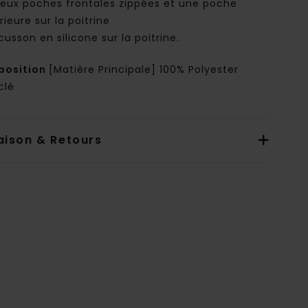
eux poches frontales zippées et une poche
rieure sur la poitrine
cusson en silicone sur la poitrine.
osition
[Matière Principale] 100% Polyester
clé
aison & Retours