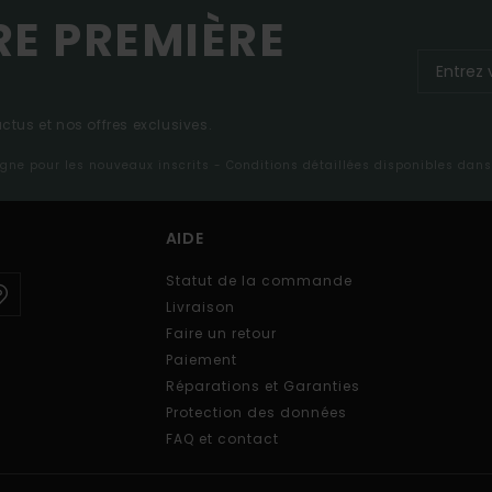
RE PREMIÈRE
tus et nos offres exclusives.
ligne pour les nouveaux inscrits - Conditions détaillées disponibles dan
AIDE
Statut de la commande
Livraison
Faire un retour
Paiement
Réparations et Garanties
Protection des données
FAQ et contact