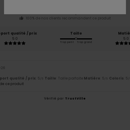
basé sur
1 avis vérifiés
depuis février 2026
100% de nos clients recommandent ce produit
port qualité / prix
Taille
Matiè
5.0
5.0
Trop petit
Trop grand
2026
ort qualité / prix
: 5
Taille
: Taille parfaite
Matière
: 5
Coloris
: 5
/5
/5
/
e ce produit
Vérifié par
TrustVille