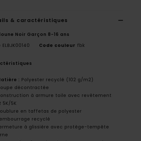
ils & caractéristiques
oune Noir Garçon 8-16 ans
e
ELBJK00140
Code couleur
fbk
ctéristiques
atière :
Polyester recyclé (102 g/m2)
oupe décontractée
onstruction à armure toile avec revêtement
 5K/5K
oublure en taffetas de polyester
embourrage recyclé
ermeture à glissière avec protège-tempête
erne