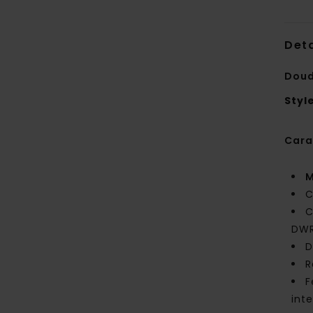
Deta
Doud
Styl
Cara
M
C
C
DWR
D
R
F
int