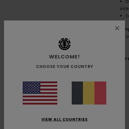
D
inté
É
Comp
Recy
WELCOME!
Livr
CHOOSE YOUR COUNTRY
Note moyenne
5.0
VIEW ALL COUNTRIES
/5