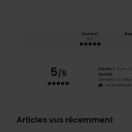
Confort
Rap
5.0
5
Estelle
15 février 
/5
Qualité
Confort
: 5
Rapp
/5
Je recommand
Articles vus récemment