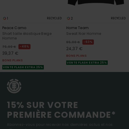
1
2
RECYCLED
RECYCLED
Peace Camo
Home Team
Short taille élastique Beige
Sweat Noir Homme
Homme
63%
65,00 €
48%
75,00 €
24,37 €
39,37 €
BONS PLANS
BONS PLANS
VENTE FLASH EXTRA 25%
VENTE FLASH EXTRA 25%
15% SUR VOTRE
PREMIÈRE COMMANDE*
Abonnez-vous pour recevoir nos dernières actus et nos