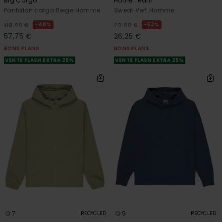
Big Cargo
Home Team
Pantalon cargo Beige Homme
Sweat Vert Homme
48%
63%
110,00 €
70,00 €
57,75 €
26,25 €
BONS PLANS
BONS PLANS
VENTE FLASH EXTRA 25%
VENTE FLASH EXTRA 25%
7
9
RECYCLED
RECYCLED