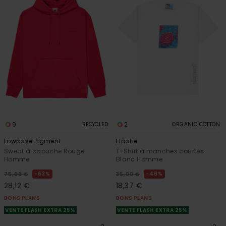
9
2
RECYCLED
ORGANIC COTTON
Lowcase Pigment
Floatie
Sweat à capuche Rouge
T-Shirt à manches courtes
Homme
Blanc Homme
63%
48%
75,00 €
35,00 €
28,12 €
18,37 €
BONS PLANS
BONS PLANS
VENTE FLASH EXTRA 25%
VENTE FLASH EXTRA 25%