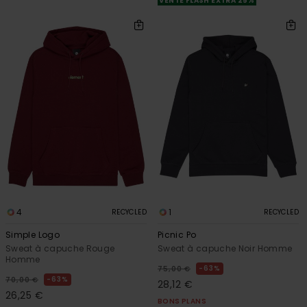
VENTE FLASH EXTRA 25%
4
1
RECYCLED
RECYCLED
Simple Logo
Picnic Po
Sweat à capuche Rouge
Sweat à capuche Noir Homme
Homme
63%
75,00 €
63%
70,00 €
28,12 €
26,25 €
BONS PLANS