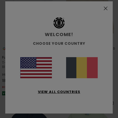
WELCOME!
CHOOSE YOUR COUNTRY
2
2
ORGANIC COTTON
RECYCLED
Future Nature
Lowcase
T-Shirt à manches courtes
Sweat à capuche zippé Beige
Blanc Homme
Homme
48%
63%
35,00 €
80,00 €
18,37 €
30,00 €
BONS PLANS
BONS PLANS
VIEW ALL COUNTRIES
VENTE FLASH EXTRA 25%
VENTE FLASH EXTRA 25%