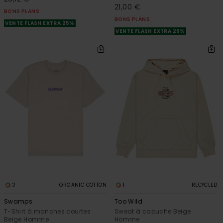
21,00 €
BONS PLANS
BONS PLANS
VENTE FLASH EXTRA 25%
VENTE FLASH EXTRA 25%
2
1
ORGANIC COTTON
RECYCLED
Swamps
Too Wild
T-Shirt à manches courtes
Sweat à capuche Beige
Beige Homme
Homme