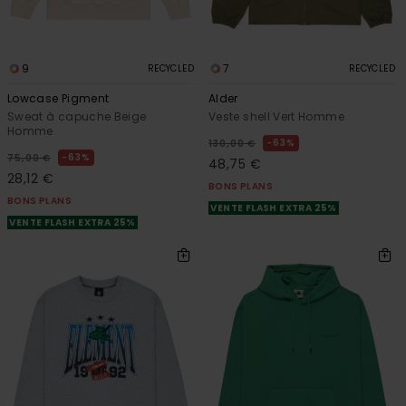
9
7
RECYCLED
RECYCLED
Lowcase Pigment
Alder
Sweat à capuche Beige
Veste shell Vert Homme
Homme
63%
130,00 €
63%
75,00 €
48,75 €
28,12 €
BONS PLANS
BONS PLANS
VENTE FLASH EXTRA 25%
VENTE FLASH EXTRA 25%