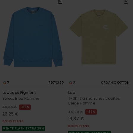
7
2
RECYCLED
ORGANIC COTTON
Lowcase Pigment
Lab
Sweat Bleu Homme
T-Shirt à manches courtes
Beige Homme
63%
70,00 €
63%
45,00 €
26,25 €
16,87 €
BONS PLANS
BONS PLANS
VENTE FLASH EXTRA 25%