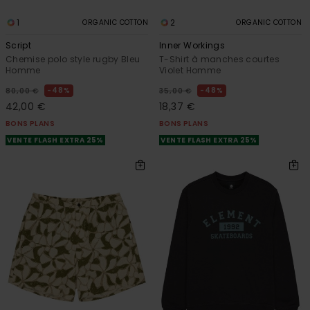
1
2
ORGANIC COTTON
ORGANIC COTTON
Script
Inner Workings
Chemise polo style rugby Bleu
T-Shirt à manches courtes
Homme
Violet Homme
48%
48%
80,00 €
35,00 €
42,00 €
18,37 €
BONS PLANS
BONS PLANS
VENTE FLASH EXTRA 25%
VENTE FLASH EXTRA 25%