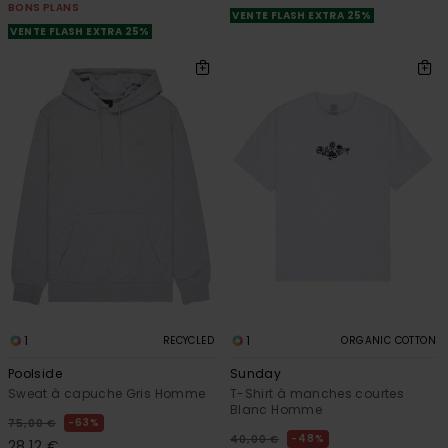
BONS PLANS
VENTE FLASH EXTRA 25%
VENTE FLASH EXTRA 25%
1
1
RECYCLED
ORGANIC COTTON
Poolside
Sunday
Sweat à capuche Gris Homme
T-Shirt à manches courtes
Blanc Homme
63%
75,00 €
48%
40,00 €
28,12 €