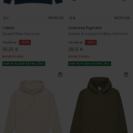
1
9
RECYCLED
RECYCLED
I Heart
Lowcase Pigment
Sweat Bleu Homme
Sweat à capuche Bleu Homme
63%
63%
70,00 €
75,00 €
26,25 €
28,12 €
BONS PLANS
BONS PLANS
VENTE FLASH EXTRA 25%
VENTE FLASH EXTRA 25%