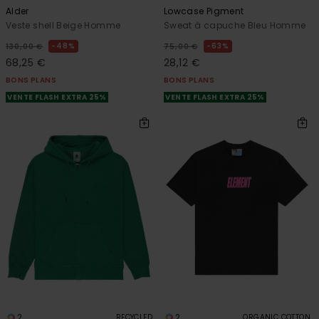
Alder
Lowcase Pigment
Veste shell Beige Homme
Sweat à capuche Bleu Homme
48%
63%
130,00 €
75,00 €
68,25 €
28,12 €
BONS PLANS
BONS PLANS
VENTE FLASH EXTRA 25%
VENTE FLASH EXTRA 25%
2
2
RECYCLED
ORGANIC COTTON