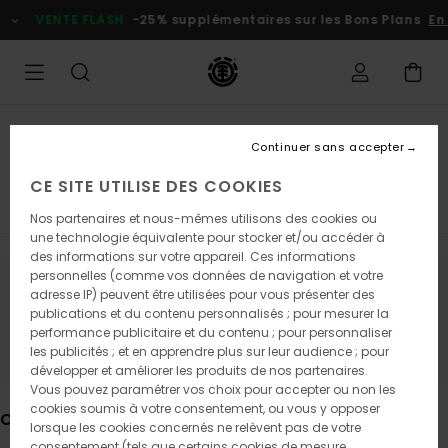
Passez
NTE FLASH
-25% supplémentaires sur les Bons Plans
En profiter
à
la
sélection
de
la
grille
des
Soldes Homme
produits
Continuer sans accepter
Promos mi-saison
CE SITE UTILISE DES COOKIES
T-Shirts
Chemises
Shorts
Sweats
Pantalons
Nos partenaires et nous-mêmes utilisons des cookies ou
une technologie équivalente pour stocker et/ou accéder à
des informations sur votre appareil. Ces informations
personnelles (comme vos données de navigation et votre
adresse IP) peuvent être utilisées pour vous présenter des
Ne partez pas trop loin, nos produits
publications et du contenu personnalisés ; pour mesurer la
seront bientôt de retour
performance publicitaire et du contenu ; pour personnaliser
les publicités ; et en apprendre plus sur leur audience ; pour
développer et améliorer les produits de nos partenaires.
Vous pouvez paramétrer vos choix pour accepter ou non les
cookies soumis à votre consentement, ou vous y opposer
Ces produits pourraient vous plaire
lorsque les cookies concernés ne relèvent pas de votre
consentement (tels que certains cookies de mesure