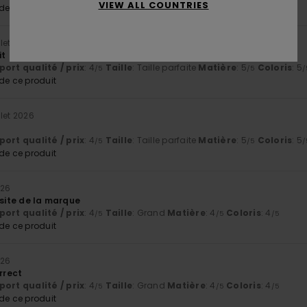
VIEW ALL COUNTRIES
e ce produit
llet 2026
it
ort qualité / prix
: 4
Taille
: Taille parfaite
Matière
: 5
Coloris
: 5
/5
/5
/
e ce produit
llet 2026
ort qualité / prix
: 4
Taille
: Taille parfaite
Matière
: 5
Coloris
: 5
/5
/5
/
e ce produit
026
 site de la marque
ort qualité / prix
: 4
Taille
: Grand
Matière
: 4
Coloris
: 4
/5
/5
/5
e ce produit
026
orrect
ort qualité / prix
: 4
Taille
: Grand
Matière
: 4
Coloris
: 4
/5
/5
/5
e ce produit