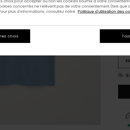
 choix pour accepter ou non les cookies soumis à votre consenteme
ookies concernés ne relèvent pas de votre consentement (tels que c
ur plus d'informations, consultez notre :
Politique d'utilisation des c
mes choix
Tou
X
Vo