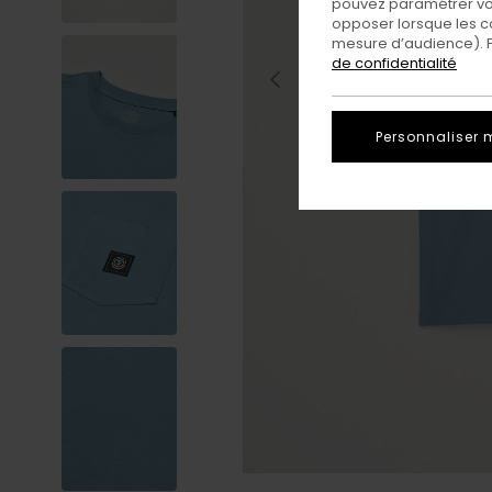
pouvez paramétrer vos
opposer lorsque les c
mesure d’audience). Po
de confidentialité
Personnaliser 