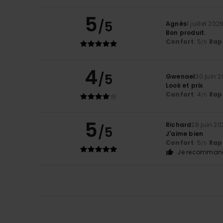
5
/5
Agnès
1 juillet 202
Bon produit.
Confort
: 5
Rapp
/5
4
/5
Gwenael
30 juin 
Look et prix
Confort
: 4
Rapp
/5
5
Richard
28 juin 20
/5
J'aime bien
Confort
: 5
Rapp
/5
Je recommand