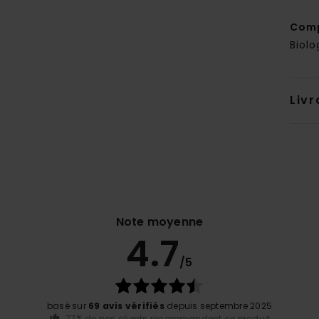
Comp
Biolo
Livr
Note moyenne
4.7
/5
basé sur
69 avis vérifiés
depuis septembre 2025
77% de nos clients recommandent ce produit