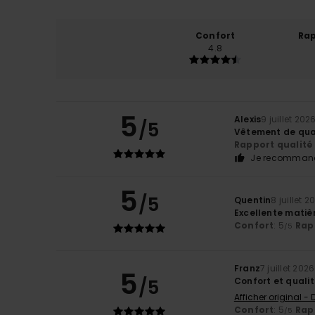
Confort
Rap
4.8
5
Alexis
9 juillet 202
/5
Vêtement de qual
Rapport qualité 
Je recommand
5
/5
Quentin
8 juillet 2
Excellente matièr
Confort
: 5
Rapp
/5
Franz
7 juillet 2026
5
/5
Confort et quali
Afficher original -
Confort
: 5
Rapp
/5