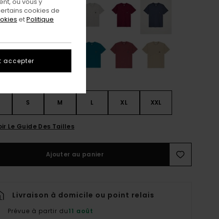
nt, ou vous y
ertains cookies de
ookies
et
Politique
t accepter
S
S
M
L
XL
XXL
ir Le Guide Des Tailles
Ajouter au panier
Livraison à domicile ou point relais
Prévue à partir du
11 août