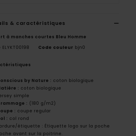
ils & caractéristiques
irt à manches courtes Bleu Homme
e
ELYKT00198
Code couleur
bjn0
ctéristiques
onscious by Nature :
coton biologique
atière :
coton biologique
ersey simple
rammage :
(180 g/m2)
oupe :
coupe regular
ol :
col rond
ordure/étiquette : Étiquette logo sur la poche
oche avant sur la poitrine.