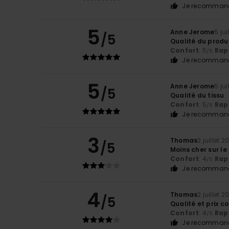
Je recommand
5
Anne Jerome
5 jui
/5
Qualité du produ
Confort
: 5
Rapp
/5
Je recommand
5
Anne Jerome
5 jui
/5
Qualité du tissu
Confort
: 5
Rapp
/5
Je recommand
3
Thomas
2 juillet 2
/5
Moins cher sur le
Confort
: 4
Rapp
/5
Je recommand
4
Thomas
2 juillet 2
/5
Qualité et prix c
Confort
: 4
Rapp
/5
Je recommand