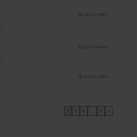
Achat vérifié
5
Achat vérifié
5
Achat vérifié
5
1
2
3
...
7
>