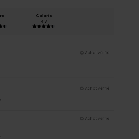
re
Coloris
4.8
Achat vérifié
Achat vérifié
5
Achat vérifié
5