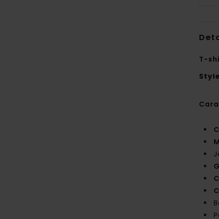
Deta
T-sh
Styl
Cara
C
M
J
G
C
C
B
P