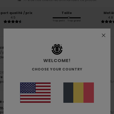
port qualité / prix
Taille
Matiè
4.5
4.8
Trop petit
Trop grand
6
ité, coton bio
/ prix
: 5
Matière
: 5
/5
/5
e ce produit
WELCOME!
CHOOSE YOUR COUNTRY
026
e légère et beau coloris
ort qualité / prix
: 5
Taille
: Taille parfaite
Matière
: 5
Coloris
: 5
/5
/5
/
té exceptionnels
 Deutsch
ort qualité / prix
: 5
Taille
: Taille parfaite
Matière
: 5
Coloris
: 5
/5
/5
/