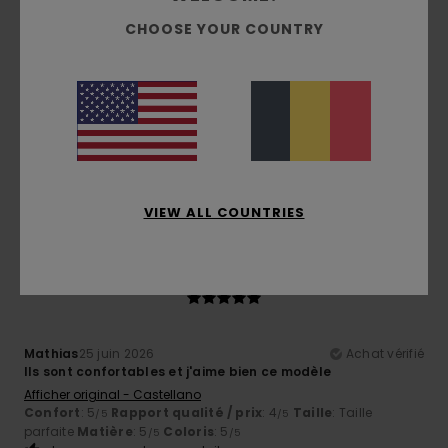
5
/5
CHOOSE YOUR COUNTRY
Afra
29 juin 2026
Achat vérifié
Parce que j'adore ces marques
Afficher original - English
Confort
: 5
Rapport qualité / prix
: 5
Taille
: Taille
/5
/5
parfaite
Matière
: 5
Coloris
: 5
/5
/5
Je recommande ce produit
VIEW ALL COUNTRIES
5
/5
Mathias
25 juin 2026
Achat vérifié
Ils sont confortables et j'aime bien ce modèle
Afficher original - Castellano
Confort
: 5
Rapport qualité / prix
: 4
Taille
: Taille
/5
/5
parfaite
Matière
: 5
Coloris
: 5
/5
/5