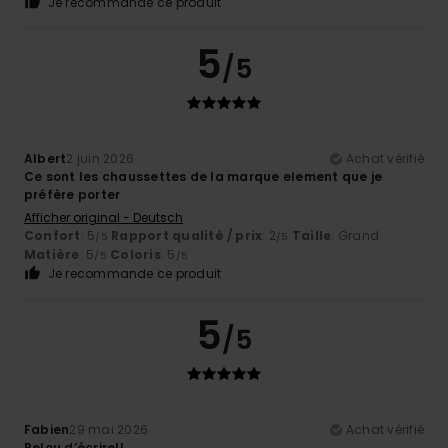
Je recommande ce produit
5
/5
Albert
2 juin 2026
Achat vérifié
Ce sont les chaussettes de la marque element que je
préfère porter
Afficher original - Deutsch
Confort
: 5
Rapport qualité / prix
: 2
Taille
: Grand
/5
/5
Matière
: 5
Coloris
: 5
/5
/5
Je recommande ce produit
5
/5
Fabien
29 mai 2026
Achat vérifié
Relou d’écrire!!