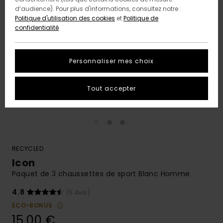
d’audience). Pour plus d'informations, consultez notre :
Politique d'utilisation des cookies
et
Politique de
confidentialité
Personnaliser mes choix
Tout accepter
RECYCLED
Icon
Paquet de 3 chaussettes de sport Blanc Homme
4.8
(5 Avis)
ECO-BONUS
15,00 €