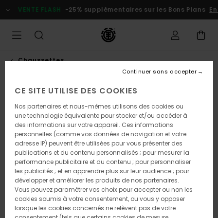
Passer
VENTE FLASH
-25% supplémentaires sur les Bons Plans
En p
à
l'information
sur
le
produit
Chaussettes
Continuer sans accepter
CE SITE UTILISE DES COOKIES
Nos partenaires et nous-mêmes utilisons des cookies ou
une technologie équivalente pour stocker et/ou accéder à
des informations sur votre appareil. Ces informations
personnelles (comme vos données de navigation et votre
adresse IP) peuvent être utilisées pour vous présenter des
publications et du contenu personnalisés ; pour mesurer la
performance publicitaire et du contenu ; pour personnaliser
les publicités ; et en apprendre plus sur leur audience ; pour
développer et améliorer les produits de nos partenaires.
Vous pouvez paramétrer vos choix pour accepter ou non les
cookies soumis à votre consentement, ou vous y opposer
lorsque les cookies concernés ne relèvent pas de votre
consentement (tels que certains cookies de mesure