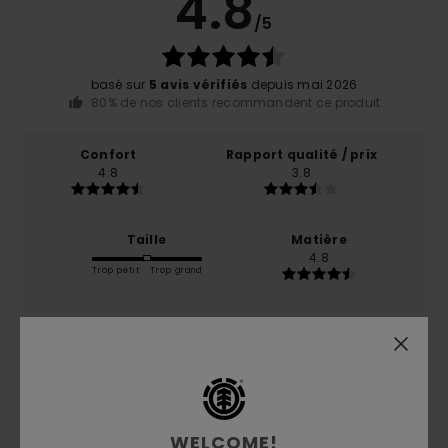
4.8
/5
basé sur
5 avis vérifiés
depuis mai 2026
80% de nos clients recommandent ce produit
Confort
Rapport qualité / prix
4.8
3.8
Taille
Matière
4.8
Trop petit
Trop grand
Coloris
5.0
WELCOME!