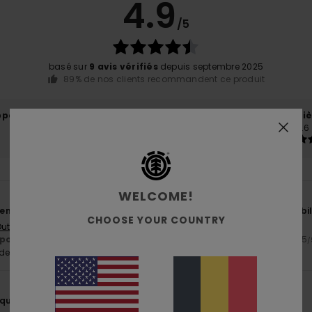
4.9
/5
basé sur
9 avis vérifiés
depuis septembre 2025
89% de nos clients recommandent ce produit
port qualité / prix
Taille
Matiè
4.2
4.6
Trop petit
Trop grand
WELCOME!
bien avec une tenue décontractée comme avec une tenue plus habillé
CHOOSE YOUR COUNTRY
 Dutch
ort qualité / prix
: 5
Taille
: Taille parfaite
Matière
: 5
Coloris
: 5
/5
/5
/
e ce produit
que d'Element qui ne déçoit pas