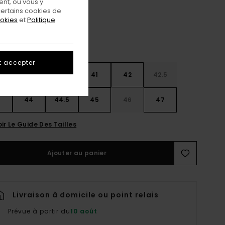
nt, ou vous y
ertains cookies de
ookies
et
Politique
t accepter
9
40
40.5
41
42
42.5
3
44
44.5
45
46
47
ir Le Guide Des Tailles
Ajouter au panier
Livraison à domicile ou point relais
Prévue à partir du
10 août