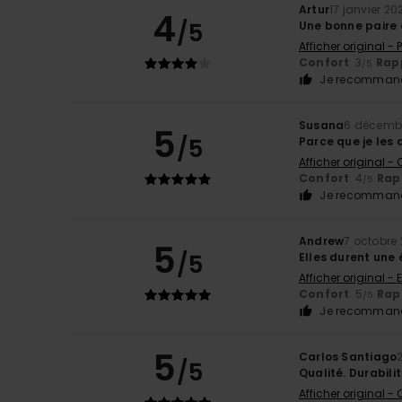
Artur
17 janvier 20
4
/5
Une bonne paire 
Afficher original -
Confort
: 3
Rapp
/5
Je recommand
Susana
6 décemb
5
/5
Parce que je les
Afficher original -
Confort
: 4
Rapp
/5
Je recommand
Andrew
7 octobre
5
/5
Elles durent une
Afficher original - 
Confort
: 5
Rapp
/5
Je recommand
5
Carlos Santiago
/5
Qualité. Durabili
Afficher original -