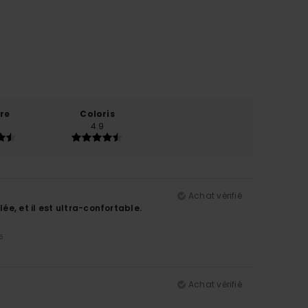
re
Coloris
4.9
Achat vérifié
e, et il est ultra-confortable.
5
Achat vérifié