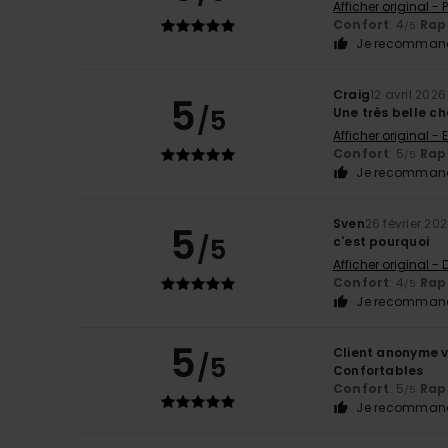
Afficher original -
Confort
: 4
Rapp
/5
Je recommand
Craig
12 avril 2026
5
/5
Une très belle ch
Afficher original - 
Confort
: 5
Rapp
/5
Je recommand
Sven
26 février 20
5
/5
c'est pourquoi
Afficher original -
Confort
: 4
Rapp
/5
Je recommand
5
Client anonyme v
/5
Confortables
Confort
: 5
Rapp
/5
Je recommand