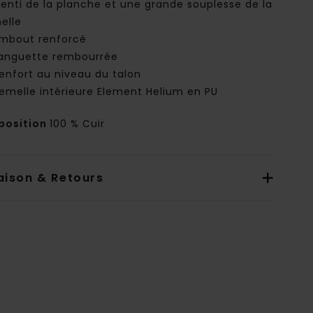
senti de la planche et une grande souplesse de la
elle
mbout renforcé
anguette rembourrée
enfort au niveau du talon
emelle intérieure Element Helium en PU
osition
100 % Cuir
aison & Retours