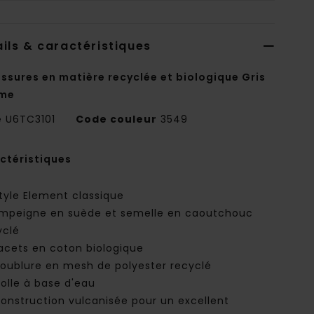
ils & caractéristiques
ssures en matière recyclée et biologique Gris
me
e
U6TC3101
Code couleur
3549
ctéristiques
tyle Element classique
mpeigne en suède et semelle en caoutchouc
yclé
acets en coton biologique
oublure en mesh de polyester recyclé
olle à base d'eau
onstruction vulcanisée pour un excellent