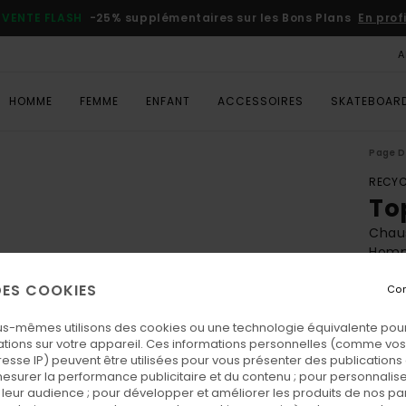
VENTE FLASH
-25% supplémentaires sur les Bons Plans
En prof
A
HOMME
FEMME
ENFANT
ACCESSOIRES
SKATEBOAR
Page D
RECYC
To
Chaus
Hom
4.9
 DES COOKIES
Con
ECO-
us-mêmes utilisons des cookies ou une technologie équivalente pour
70,
tions sur votre appareil. Ces informations personnelles (comme v
resse IP) peuvent être utilisées pour vous présenter des publications
esurer la performance publicitaire et du contenu ; pour personnaliser 
Coul
leur audience ; pour développer et améliorer les produits de nos pa