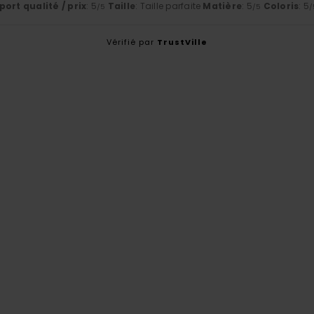
ort qualité / prix
: 5
Taille
: Taille parfaite
Matière
: 5
Coloris
: 5
/5
/5
/
Vérifié par
TrustVille