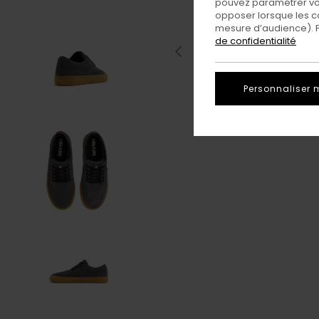
pouvez paramétrer vos
opposer lorsque les c
mesure d’audience). Po
de confidentialité
Personnaliser 