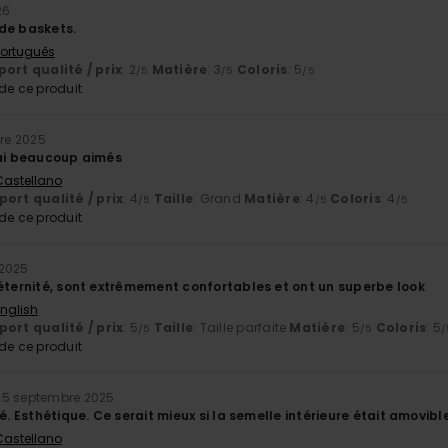
26
de baskets.
 Português
ort qualité / prix
: 2
Matière
: 3
Coloris
: 5
/5
/5
/5
e ce produit
re 2025
 ai beaucoup aimés
 Castellano
ort qualité / prix
: 4
Taille
: Grand
Matière
: 4
Coloris
: 4
/5
/5
/5
e ce produit
 2025
 éternité, sont extrêmement confortables et ont un superbe look
English
ort qualité / prix
: 5
Taille
: Taille parfaite
Matière
: 5
Coloris
: 5
/5
/5
/
e ce produit
25 septembre 2025
té. Esthétique. Ce serait mieux si la semelle intérieure était amovi
 Castellano