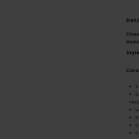
Deta
Chau
Hom
Styl
Cara
S
E
rec
L
D
C
C