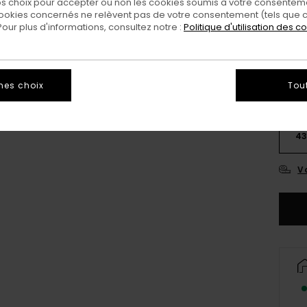
 choix pour accepter ou non les cookies soumis à votre consenteme
ookies concernés ne relèvent pas de votre consentement (tels que c
ur plus d'informations, consultez notre :
Politique d'utilisation des c
mes choix
Tou
3
4
Vo