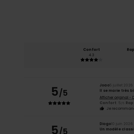
Confort
Rap
4.3
Joao
5 juillet 2026
5
/5
Il se marie très 
Afficher original -
Confort
: 5
Rapp
/5
Je recommand
Diogo
10 juin 2026
5
/5
Un modèle classi