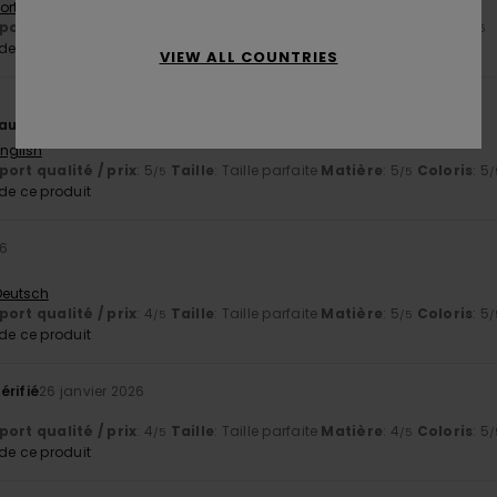
 Português
ort qualité / prix
: 4
Taille
: Trop grand
Matière
: 5
Coloris
: 5
/5
/5
/5
e ce produit
VIEW ALL COUNTRIES
aussure d'excellente qualité.
English
ort qualité / prix
: 5
Taille
: Taille parfaite
Matière
: 5
Coloris
: 5
/5
/5
/
e ce produit
26
 Deutsch
ort qualité / prix
: 4
Taille
: Taille parfaite
Matière
: 5
Coloris
: 5
/5
/5
/
e ce produit
érifié
26 janvier 2026
ort qualité / prix
: 4
Taille
: Taille parfaite
Matière
: 4
Coloris
: 5
/5
/5
/
e ce produit