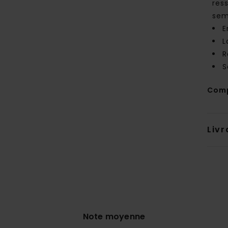
res
sem
E
L
R
S
Comp
Livr
Note moyenne