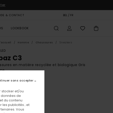
iter
IDE & CONTACT
CARTE CADEAU
BEL / FR
MAGASINS
DS
LOOKBOOK
'accueil
Homme
Chaussures
Sneakers
LED
paz C3
sures en matière recyclée et biologique Gris
me
(9 Avis)
tinuer sans accepter
BONUS
 stocker et/ou
00 €
os données de
 et du contenu
les publicités ; et
Asphalt Gum
eur
rtenaires. Vous