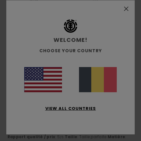
Taille
Matière
4.7
Trop petit
Trop grand
WELCOME!
Coloris
CHOOSE YOUR COUNTRY
5.0
5
/5
VIEW ALL COUNTRIES
Ramona
21 février 2026
Achat vérifié
Une très belle finition et une qualité irréprochable
Afficher original - Deutsch
Rapport qualité / prix
: 5
Taille
: Taille parfaite
Matière
:
/5