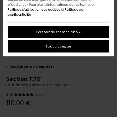
d’audience). Pour plus d'informations, consultez notre :
Politique d'utilisation des cookies
et
Politique de
confidentialité
Personnaliser mes choix
Tout accepter
Skateboards Complets
Section 7.75"
Skateboard complet unisexe Multi
5.0
(3 Avis)
110,00 €