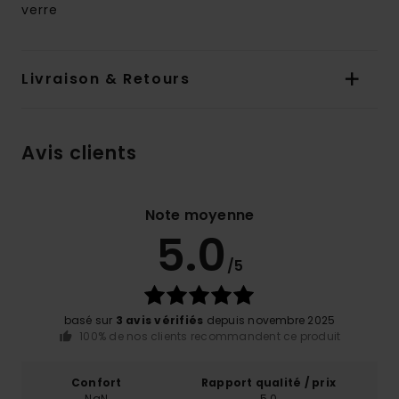
verre
Livraison & Retours
Avis clients
Note moyenne
5.0
/5
basé sur
3 avis vérifiés
depuis novembre 2025
100% de nos clients recommandent ce produit
Confort
Rapport qualité / prix
NaN
5.0