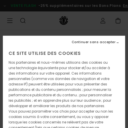
Passer
VENTE FLASH
-25% supplémentaires sur les Bons Plans
En p
à
l'information
sur
le
produit
Continuer sans accepter
CE SITE UTILISE DES COOKIES
Nos partenaires et nous-mêmes utilisons des cookies ou
une technologie équivalente pour stocker et/ou accéder à
des informations sur votre appareil. Ces informations
personnelles (comme vos données de navigation et votre
adresse IP) peuvent être utilisées pour vous présenter des
publications et du contenu personnalisés ; pour mesurer la
performance publicitaire et du contenu ; pour personnaliser
les publicités ; et en apprendre plus sur leur audience ; pour
développer et améliorer les produits de nos partenaires.
Vous pouvez paramétrer vos choix pour accepter ou non les
cookies soumis à votre consentement, ou vous y opposer
lorsque les cookies concernés ne relèvent pas de votre
consentement (tels que certains cookies de mesure