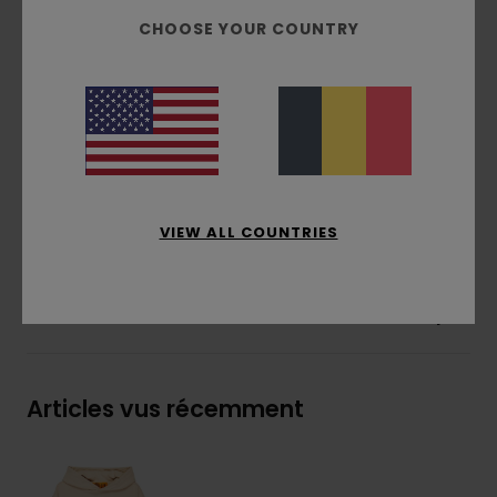
Brossé à l'intérieur
CHOOSE YOUR COUNTRY
Poches :
poche kangourou
Capuche :
Capuche doublée en jersey de
coton
Impression à base d’eau
Imprimé :
Imprimé poitrine et dos
Composition
[Matière principale] 70% coton, 30%
coton recyclé
VIEW ALL COUNTRIES
Livraison & Retours
Articles vus récemment