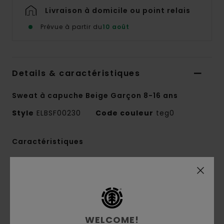
Livraison à domicile ou point relais
Prévue à partir du
10 août
Details & caractéristiques
Sweat à capuche Beige Garçon 8-16 ans
Style
ELBSF00230
Code couleur
teg0
Caractéristiques
Conscious by Nature :
coton recyclé
Matière recyclée :
coton et coton recyclé
Matière :
Molleton [320 g/m2]
Coupe :
coupe regular, classique et
confortable
WELCOME!