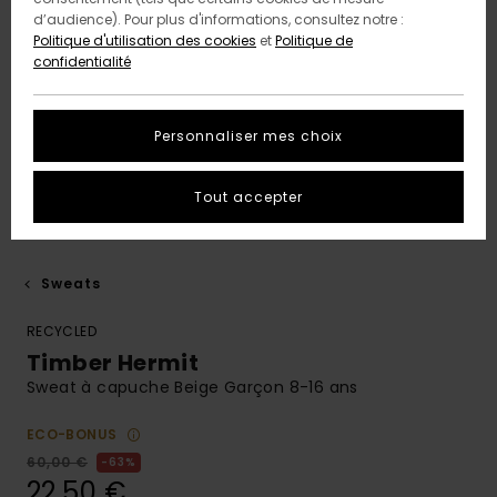
d’audience). Pour plus d'informations, consultez notre :
Politique d'utilisation des cookies
et
Politique de
confidentialité
Personnaliser mes choix
Tout accepter
Sweats
RECYCLED
Timber Hermit
Sweat à capuche Beige Garçon 8-16 ans
ECO-BONUS
60,00 €
63%
22,50 €