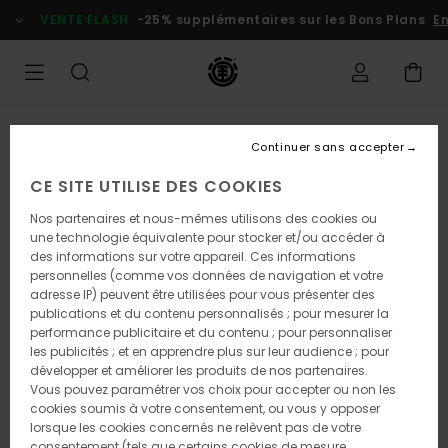
Passer
VENTE FLASH
-25% supplémentaires sur les Bons Plans
En 
à
l'information
sur
le
produit
Continuer sans accepter
CE SITE UTILISE DES COOKIES
Nos partenaires et nous-mêmes utilisons des cookies ou
une technologie équivalente pour stocker et/ou accéder à
des informations sur votre appareil. Ces informations
personnelles (comme vos données de navigation et votre
adresse IP) peuvent être utilisées pour vous présenter des
publications et du contenu personnalisés ; pour mesurer la
performance publicitaire et du contenu ; pour personnaliser
les publicités ; et en apprendre plus sur leur audience ; pour
développer et améliorer les produits de nos partenaires.
Vous pouvez paramétrer vos choix pour accepter ou non les
cookies soumis à votre consentement, ou vous y opposer
lorsque les cookies concernés ne relèvent pas de votre
consentement (tels que certains cookies de mesure