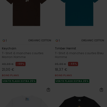
1
1
ORGANIC COTTON
ORGANIC COTTON
Keychain
Timber Hermit
T-Shirt à manches courtes
T-Shirt à manches courtes Bleu
Marron Homme
Homme
48%
48%
40,00 €
35,00 €
21,00 €
18,37 €
BONS PLANS
BONS PLANS
VENTE FLASH EXTRA 25%
VENTE FLASH EXTRA 25%