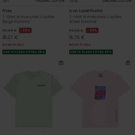
1
12
ORGANIC COTTON
ORGANIC COTTON
Pizza
Icon Label Pocket
T-Shirt à manches courtes
T-shirt à manches courtes
Beige Homme
Violet Homme
48%
48%
35,00 €
30,00 €
18,37 €
15,75 €
BONS PLANS
BONS PLANS
VENTE FLASH EXTRA 25%
VENTE FLASH EXTRA 25%