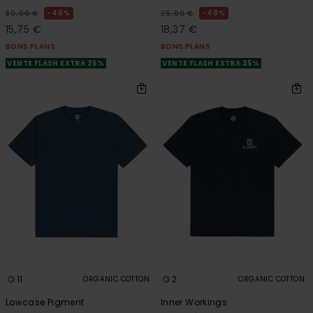
48%
48%
30,00 €
35,00 €
15,75 €
18,37 €
BONS PLANS
BONS PLANS
VENTE FLASH EXTRA 25%
VENTE FLASH EXTRA 25%
11
2
ORGANIC COTTON
ORGANIC COTTON
Lowcase Pigment
Inner Workings