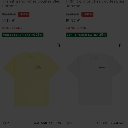
T-shirt à manches courtes Bleu
T-Shirt à manches courtes Bleu
Homme
Homme
63%
48%
35,00 €
35,00 €
13,12 €
18,37 €
BONS PLANS
BONS PLANS
VENTE FLASH EXTRA 25%
VENTE FLASH EXTRA 25%
2
2
ORGANIC COTTON
ORGANIC COTTON