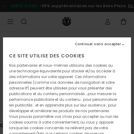
Passez
ENTE FLASH
-25% supplémentaires sur les Bons Plans
En profite
à
la
sélection
de
la
grille
des
T-Shirts
produits
Continuer sans accepter
T-shirts logo
CE SITE UTILISE DES COOKIES
Manches Courtes
Manches Longues
Débardeurs
Nos partenaires et nous-mêmes utilisons des cookies ou
une technologie équivalente pour stocker et/ou accéder à
des informations sur votre appareil. Ces informations
personnelles (comme vos données de navigation et votre
adresse IP) peuvent être utilisées pour vous présenter des
Ne partez pas trop loin, nos produits
publications et du contenu personnalisés ; pour mesurer la
seront bientôt de retour
performance publicitaire et du contenu ; pour personnaliser
les publicités ; et en apprendre plus sur leur audience ; pour
développer et améliorer les produits de nos partenaires.
Vous pouvez paramétrer vos choix pour accepter ou non les
cookies soumis à votre consentement, ou vous y opposer
Ces produits pourraient vous plaire
lorsque les cookies concernés ne relèvent pas de votre
consentement (tels que certains cookies de mesure