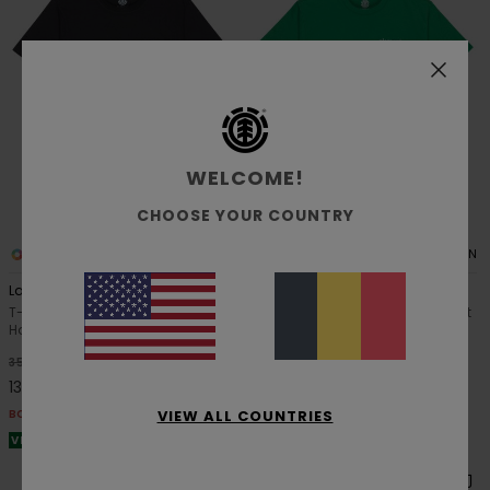
WELCOME!
CHOOSE YOUR COUNTRY
2
2
ORGANIC COTTON
ORGANIC COTTON
Lakeside
Future Nature
T-Shirt à manches courtes Noir
T-Shirt à manches courtes Vert
Homme
Homme
63%
48%
35,00 €
35,00 €
13,12 €
18,37 €
VIEW ALL COUNTRIES
BONS PLANS
BONS PLANS
VENTE FLASH EXTRA 25%
VENTE FLASH EXTRA 25%